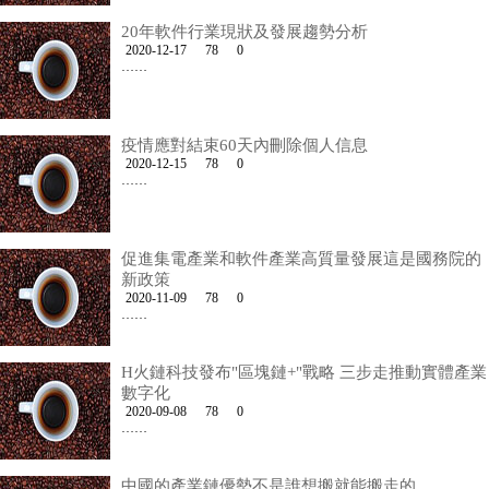
20年軟件行業現狀及發展趨勢分析
2020-12-17
78
0
……
疫情應對結束60天內刪除個人信息
2020-12-15
78
0
……
促進集電產業和軟件產業高質量發展這是國務院的
新政策
2020-11-09
78
0
……
H火鏈科技發布"區塊鏈+"戰略 三步走推動實體產業
數字化
2020-09-08
78
0
……
中國的產業鏈優勢不是誰想搬就能搬走的