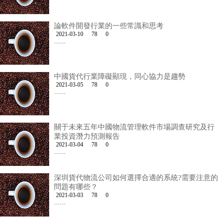
論軟件開發行業的一些常識和思考
2021-03-10
78
0
……
中國貨代行業障礙顯現，同心協力是趨勢
2021-03-05
78
0
……
關于未來五年中國物流管理軟件市場調查研究及行
業投資潛力預測報告
2021-03-04
78
0
……
深圳貨代物流公司如何選擇合適的系統?需要注意的
問題有哪些？
2021-03-03
78
0
……