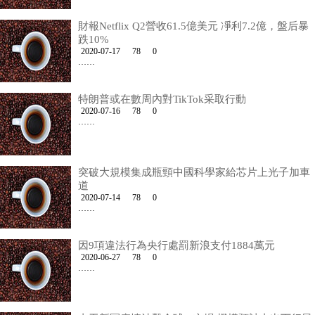
財報Netflix Q2營收61.5億美元 凈利7.2億，盤后暴
跌10%
2020-07-17
78
0
……
特朗普或在數周內對TikTok采取行動
2020-07-16
78
0
……
突破大規模集成瓶頸中國科學家給芯片上光子加車
道
2020-07-14
78
0
……
因9項違法行為央行處罰新浪支付1884萬元
2020-06-27
78
0
……