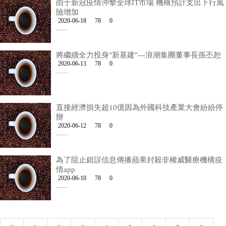
由于新冠疫情沖擊全球IT市場 機構預計支出下行風
險增加
2020-06-18
78
0
……
將繼續全力投身"新基建"---浪潮集團董事長孫丕恕
2020-06-13
78
0
……
直接經濟損失超10億因為外國科技產業大會紛紛停
辦
2020-06-12
78
0
……
為了阻止錯誤信息傳播蘋果封殺非權威醫療機構疫
情app
2020-06-10
78
0
……