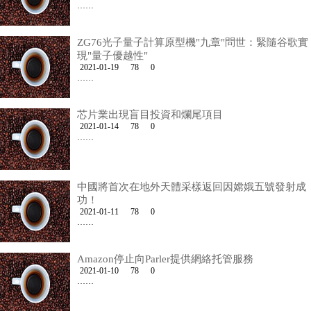
……
ZG76光子量子計算原型機"九章"問世：緊隨谷歌實
現"量子優越性"
2021-01-19
78
0
……
芯片業出現盲目投資和爛尾項目
2021-01-14
78
0
……
中國將首次在地外天體采樣返回因嫦娥五號發射成
功！
2021-01-11
78
0
……
Amazon停止向Parler提供網絡托管服務
2021-01-10
78
0
……