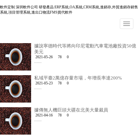
軟件定制 深圳軟件公司 研發產品:ERP系統,OA系統,CRM系統,進銷存,外貿進銷存銷售
系統,項目管理系統,進出口物流FMS貨代軟件
據說寧德時代等將向印尼電動汽車電池廠投資50億
美元
2021-05-26
78
0
……
私域平臺2萬億存量市場，年增長率達200%
2021-05-23
78
0
……
據傳無人機巨頭大疆在北美大量裁員
2021-04-16
78
0
……