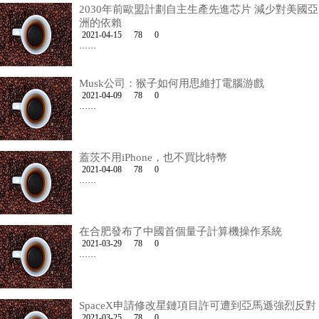
2030年前歐盟計劃自主生產先進芯片 減少對美國亞
洲的依賴
2021-04-15
78
0
……
Musk公司：猴子如何用思維打電腦游戲
2021-04-09
78
0
……
蓋茨不用iPhone，也不買比特幣
2021-04-08
78
0
……
在合肥發布了中國首個量子計算機操作系統
2021-03-29
78
0
……
SpaceX申請修改星鏈項目許可遭到亞馬遜強烈反對
2021-03-25
78
0