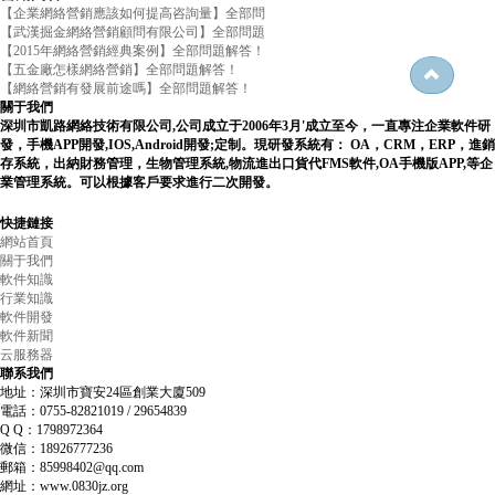
【企業網絡營銷應該如何提高咨詢量】全部問
【武漢掘金網絡營銷顧問有限公司】全部問題
【2015年網絡營銷經典案例】全部問題解答！
【五金廠怎樣網絡營銷】全部問題解答！
【網絡營銷有發展前途嗎】全部問題解答！
關于我們
深圳市凱路網絡技術有限公司,公司成立于2006年3月'成立至今，一直專注企業軟件研
發，手機APP開發,IOS,Android開發;定制。現研發系統有： OA，CRM，ERP，進銷
存系統，出納財務管理，生物管理系統,物流進出口貨代FMS軟件,OA手機版APP,等企
業管理系統。可以根據客戶要求進行二次開發。
快捷鏈接
網站首頁
關于我們
軟件知識
行業知識
軟件開發
軟件新聞
云服務器
聯系我們
地址：深圳市寶安24區創業大廈509
電話：0755-82821019 / 29654839
Q Q：1798972364
微信：18926777236
郵箱：85998402@qq.com
網址：www.0830jz.org