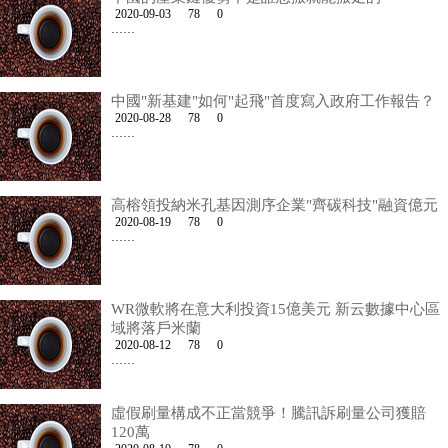
2020-09-03
78
0
……
中國"新基建"如何"起飛"首度寫入政府工作報告？
2020-08-28
78
0
……
高榕領投納米孔基因測序企業"齊碳科技"融資億元
2020-08-19
78
0
……
WR微軟將在意大利投資15億美元 新云數據中心區
域將落戶米蘭
2020-08-12
78
0
……
虛假刷量構成不正當競爭！騰訊訴刷量公司獲賠
120萬