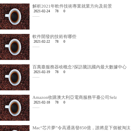
解析2021年軟件技術專業就業方向及前景
2021-02-24
78
0
……
軟件開發的技術有哪些
2021-02-22
78
0
……
百萬臺服務器啥概念?探訪騰訊國內最大數據中心
2021-02-19
78
0
……
Amazon收購澳大利亞電商服務平臺公司Selz
2021-02-18
78
0
……
Mac“芯片夢”令高通蒸發850億，誰將是下個被淘汰