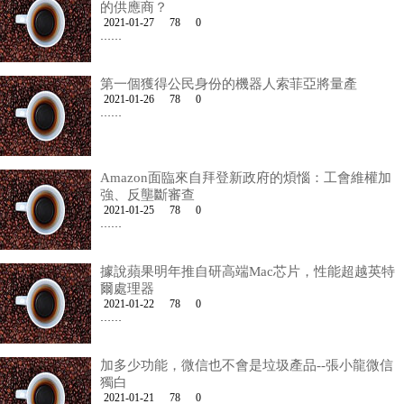
的供應商？
2021-01-27
78
0
……
第一個獲得公民身份的機器人索菲亞將量產
2021-01-26
78
0
……
Amazon面臨來自拜登新政府的煩惱：工會維權加
強、反壟斷審查
2021-01-25
78
0
……
據說蘋果明年推自研高端Mac芯片，性能超越英特
爾處理器
2021-01-22
78
0
……
加多少功能，微信也不會是垃圾產品--張小龍微信
獨白
2021-01-21
78
0