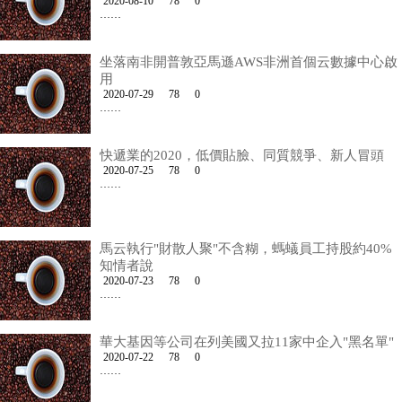
2020-08-10
78
0
……
坐落南非開普敦亞馬遜AWS非洲首個云數據中心啟
用
2020-07-29
78
0
……
快遞業的2020，低價貼臉、同質競爭、新人冒頭
2020-07-25
78
0
……
馬云執行"財散人聚"不含糊，螞蟻員工持股約40%
知情者說
2020-07-23
78
0
……
華大基因等公司在列美國又拉11家中企入"黑名單"
2020-07-22
78
0
……