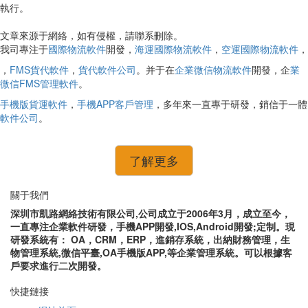
執行。
文章來源于網絡，如有侵權，請聯系刪除。
我司專注于
國際物流軟件
開發，
海運國際物流軟件
，
空運國際物流軟件
，
，
FMS貨代軟件
，
貨代軟件公司
。并于在
企業微信物流軟件
開發，企
業
微信FMS管理軟件
。
手機版貨運軟件
，
手機APP客戶管理
，多年來一直專于研發，銷信于一體
軟件公司
。
了解更多
關于我們
深圳市凱路網絡技術有限公司,公司成立于2006年3月，成立至今，
一直專注企業軟件研發，手機APP開發,IOS,Android開發;定制。現
研發系統有： OA，CRM，ERP，進銷存系統，出納財務管理，生
物管理系統,微信平臺,OA手機版APP,等企業管理系統。可以根據客
戶要求進行二次開發。
快捷鏈接