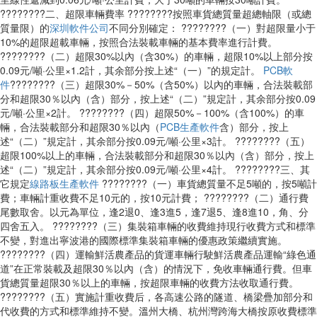
????????二、超限車輛費率 ????????按照車貨總質量超總軸限（或總
質量限）的
深圳軟件公司
不同分別確定： ????????（一）對超限量小于
10%的超限超載車輛，按照合法裝載車輛的基本費率進行計費。
????????（二）超限30%以內（含30%）的車輛，超限10%以上部分按
0.09元/噸·公里×1.2計，其余部分按上述“（一）”的規定計。
PCB軟
件
????????（三）超限30%－50%（含50%）以內的車輛，合法裝載部
分和超限30％以內（含）部分，按上述“（二）”規定計，其余部分按0.09
元/噸·公里×2計。 ????????（四）超限50%－100%（含100%）的車
輛，合法裝載部分和超限30％以內（
PCB生產軟件
含）部分，按上
述“（二）”規定計，其余部分按0.09元/噸·公里×3計。 ????????（五）
超限100%以上的車輛，合法裝載部分和超限30％以內（含）部分，按上
述“（二）”規定計，其余部分按0.09元/噸·公里×4計。 ????????三、其
它規定
線路板生產軟件
????????（一）車貨總質量不足5噸的，按5噸計
費；車輛計重收費不足10元的，按10元計費； ????????（二）通行費
尾數取舍。以元為單位，逢2退0、逢3進5，逢7退5、逢8進10，角、分
四舍五入。 ????????（三）集裝箱車輛的收費維持現行收費方式和標準
不變，對進出寧波港的國際標準集裝箱車輛的優惠政策繼續實施。
????????（四）運輸鮮活農產品的貨運車輛行駛鮮活農產品運輸“綠色通
道”在正常裝載及超限30％以內（含）的情況下，免收車輛通行費。但車
貨總質量超限30％以上的車輛，按超限車輛的收費方法收取通行費。
????????（五）實施計重收費后，各高速公路的隧道、橋梁疊加部分和
代收費的方式和標準維持不變。溫州大橋、杭州灣跨海大橋按原收費標準