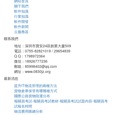
網站首頁
關于我們
軟件知識
行業知識
軟件開發
軟件新聞
云服務器
聯系我們
地址：深圳市寶安24區創業大廈509
電話：0755-82821019 / 29654839
Q Q：1798972364
微信：18926777236
郵箱：85998402@qq.com
網址：www.0830jz.org
最新消息
提升IT物流管理的兩種方法
貨物倉庫保管有哪幾種方式
國際公路貨物陸運分布
報關員考試-報關員考試教材-報關員考試試題內容-報關員考
試報名時間
物流費用匯總分析