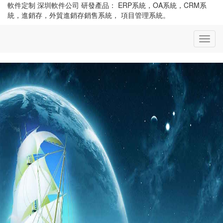
軟件定制 深圳軟件公司 研發產品： ERP系統，OA系統，CRM系
統，進銷存，外貿進銷存銷售系統， 項目管理系統。