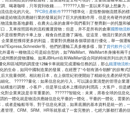
、喝著咖啡，只等貨到收錢…… ??????人類一直以來不缺上想象力，也
流信息化的六化。 ?
PCB生產軟件
?????標準化：是指整個物流體系
的確是給物流供應鏈行業的發展起到了巨大的推動作用，但是光有硬件的
某物流集散基地參觀，在農夫山泉的倉庫中我們看到了整齊劃一的托盤和
庫口，叉車按照固有的流程搬運貨物；但是，并不是所有的倉庫
國際物流
不是很整齊的卡車上放，糧食自然是撒了滿地。從這里，物流行業的良莠不齊
，企業要想獲得更多的利益，需要對供應鏈各個環節進行優化，舉一個運
l?Express,Schneider等。他們的運輸工具多種多樣，除了
貨代軟件公
外還有一種物流公司是綜合型的，如?WalMart。WalMart本身擁
來完成州際的貨物運輸。如果JBHunt在和WalMart簽合同的時候所列出
裝配優化和區域間的調度使12輛卡車就能完成運輸任務的話，那么
鐵運物流軟
信息化的生命，如同中國制造業的發展，在經歷了“今朝有酒今朝醉”的掠
后大批量倒閉。相比較日本，在上個世紀初便開始了精細化生產的研究與
細化。 ??????量化：如果信息化的引入，可以讓企業清楚的管理企業
得結構進行調整，小客戶，但是單位成本上獲得的利潤高；大客戶，但是
化對企業來說是非常重要的。 ??????智能化：未來，席卷全球的信息
化：所謂的一體化就是物流供應鏈信息化平臺的一體化，平臺的一體化，需要
，或者是輪船等等。對于信息化來說，如果底層的基本資料是統一的，一
管理、CRM、SRM、HR等就形成了一套完整的，七經六脈都打通的信息