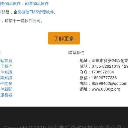
國際物流軟件
，
鐵運物流軟件
件
開發，企
業微信FMS管理軟件
。
發，銷信于一體
軟件公司
。
了解更多
接
聯系我們
網站首頁
地址：深圳市寶安24區創業
關于我們
電話：0755-82821019 / 2
軟件知識
Q Q：1798972364
行業知識
微信：18926777236
軟件開發
郵箱：85998402@qq.com
軟件新聞
網址：www.0830jz.org
云服務器
Copyright ? 2019 深圳市凱路網絡技術有限公司 |