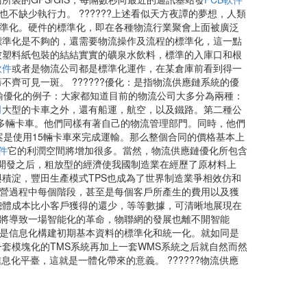
不缺少執行力。 ??????上述看似天方夜譚的夢想，人類
的標準化。硬件的標準化，即在各種物流行業聚會上面被廣泛
標準化是不夠的，還需要物流操作及流程的標準化，這一點
被塑料紙包裝的結結實實的礦泉水飲料，標準的入庫口和根
軟件
或者是物流公司都是標準化運作，在某倉庫前看到得一
可見一斑。 ??????優化：是指物流供應鏈系統的優
輸優化的例子：大家都知道目前的物流公司大多分為兩種：
司
大型的卡車之外，還有船運，航空，以及鐵路。第二種公
有兩千多輛卡車。他們同樣有著自己的物流管理部門。同時，他們
的方案是使用15輛卡車來完成運輸。那么整個合同的價格基本上
件
它的利潤空間將增加很多。當然，物流供應鏈優化所包含
奪式開發之后，粗放型的經濟使我國制造業在經歷了原材料上
積淀，豐田生產模式TPS也成為了世界制造業爭相效仿和
運營過程中每個階段，甚至是每個客戶所產生的費用以及獲
總體成本比小客戶獲得的還少，等等數據，可清晰地展現在
化將導致一場智能化的革命，物聯網的發展也離不開智能
的是信息化構建初期基本資料的標準化和統一化。就如同是
套模塊化的TMS系統再加上一套WMS系統之后就自然而然
化平臺，這就是一體化帶來的意義。 ??????物流供應