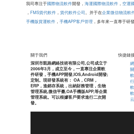
我司專注于
國際物流軟件
開發，
海運國際物流軟件
，
空運
，
FMS貨代軟件
，
貨代軟件公司
。并于在
企業微信物流軟
手機版貨運軟件
，
手機APP客戶管理
，多年來一直專于研
關于我們
快捷鏈
深圳市凱路網絡技術有限公司,公司成立于
2006年3月，成立至今，一直專注企業軟
件研發，手機APP開發,IOS,Android開發;
定制。現研發系統有： OA，CRM，
ERP，進銷存系統，出納財務管理，生物
管理系統,微信平臺,OA手機版APP,等企業
管理系統。可以根據客戶要求進行二次開
發。