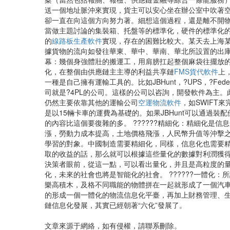
送一個地址脈沖來實現，貨主可以安心坐在辦公室中吹著空調
卻一直在向這個方向努力著。細想這個過程，還是離不開物
當做主題討論的集裝箱、托盤等的標準化，硬件的標準化
的
線路板生產軟件
實現，存在的困難比較大。某天去上海
據貨物的流向如發往華東、華中、華南、華北所設置的出
幕：幾個身強體壯的搬運工，用肩膀扛起整個麻袋往擺放的
化，在整個由供應鏈主主導的利益共享鏈
FMS貨代軟件
上
一種是自己擁有運輸工具的。比如JBHunt，?UPS，?Federa
司就是?4PL的公司。這樣的公司以咨詢，開發軟件為主。此
仍然主要依靠其他的運輸公司
空運物流軟件
，如SWIFT
是以15輛卡車的運費為基礎的。如果JBHunt可以通過
的內容比這個要復雜的多。 ??????精細化：精細化是
漲，勞動力成本提高，土地價格飛漲，人民幣升值等沖擊之
學習的對象。中國制造需要精細化，同樣，信息化也需要精
取的收益的話，那么就可以根據這些量化的數據對利潤獲
決策者眼前，從這一點，可以看出量化，并且是高粒度的量
化，未來的社會也將是智能化的社會。 ??????一體
樂高積木，及格不同職能的物體拼在一起就形成了一個汽車
的形成一個一體化的物流信息化平臺，再加上財務管理、生產
鏈信息化發展，其實已經朝著“六化”發展了。
文章來源于網絡，如有侵權，請聯系刪除。