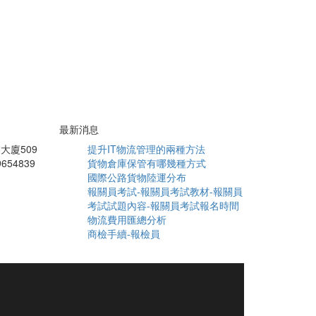
最新消息
大廈509
提升IT物流管理的兩種方法
9654839
貨物倉庫保管有哪幾種方式
國際公路貨物陸運分布
報關員考試-報關員考試教材-報關員
考試試題內容-報關員考試報名時間
物流費用匯總分析
商檢手續-報檢員