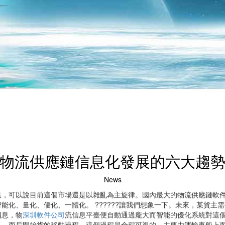
物流供應鏈信息化發展的六大趨
News
集，可以說目前這個市場還是以雜亂為主旋律。國內最大的物流供應鏈軟
能化、量化、優化、一體化。 ??????讓我們想象一下。未來，某貨主
消息，物
深圳軟件公司
流信息平臺便自動通過龐大而智能的優化系統對這
，而后開始貨的移動過程，這個過程是全程可視的，主要由運輸車船上面所