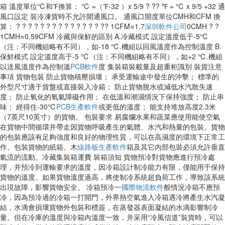
箱 溫度單位℃和℉換算： ℃ =（℉-32 ）x 5/9 ? ?? ℉ = ℃ x 9/5 +32 通
風口設定 裝冷凍貨時不允許開通風口。 通風口開度單位CMH和CFM 換
算： ? ? ? ? ? ? ? ? ? ? ? ? ? ? ?? 1CFM≈1.7
深圳軟件公司
0CMH ? ?
1CMH≈0.59CFM 冷藏與保鮮的區別 A.冷藏模式 設定溫度低于-5℃
（注：不同機組略有不同），如-18 ℃.機組以回風溫度作為控制溫度 B.
保鮮模式 設定溫度高于-5 ℃（注：不同機組略有不同），如+2 ℃.機組
以送風溫度作為控制溫
PCB軟件
度 集裝箱裝載量及超重柜識別 裝貨注意
事項 貨物包裝 防止貨物積壓損壞； 承受運輸途中發生的沖擊； 標準的
外型尺寸適于貨盤或直接裝入冷箱； 防止貨物脫水或減低水汽散失速
度； 防止氧化的氧氣障礙作用； 在低溫和潮濕情況下保持強度； 防止串
味； 經得住-30℃
PCB生產軟件
或更低的溫度； 能支持堆放高度2.3米
（7英尺10英寸）的貨物。 包裝要求 易腐爛水果和蔬菜應使用能使空氣
在貨物中間循環并帶走因貨物呼吸產生的氣體、水汽和熱量的包裝。貨物
的包裝應該有足夠強度和良好的物理性質，可以在高濕度的環境下正常工
作。包裝貨物的紙箱、木
線路板生產軟件
箱及其它內部包裝必須允許垂直
氣流的流動。冷藏集裝箱運費 裝箱須知 貨物預冷對貨物應進行預冷處
理，并預冷到運輸要求的溫度，因冷箱設計制冷能力有限，僅能用于保持
貨物的溫度。如果貨物溫度過高，將使制冷系統超負荷工作，導致該系統
出現故障，影響貨物安全。 冷箱預冷一
國際物流軟件
般情況冷箱不應預
冷，因為預冷過的冷箱一打開門，外界熱空氣進入冷箱遇冷將產生水汽凝
結，水滴會損壞貨物外包裝和標簽，在蒸發器表面凝結的水滴影響制冷
量。但在冷庫的溫度與冷箱內溫度一致，并采用“冷風信道”裝貨時，可以