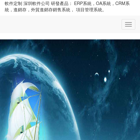
軟件定制 深圳軟件公司 研發產品： ERP系統，OA系統，CRM系
統，進銷存，外貿進銷存銷售系統， 項目管理系統。