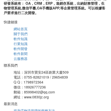
研發系統有： OA，CRM，ERP，進銷存系統，出納財務管理，生
物管理系統,微信平臺,OA手機版APP,等企業管理系統。可以根據客
戶要求進行二次開發。
快捷鏈接
網站首頁
關于我們
軟件知識
行業知識
軟件開發
軟件新聞
云服務器
聯系我們
地址：深圳市寶安24區創業大廈509
電話：0755-82821019 / 29654839
Q Q：1798972364
微信：18926777236
郵箱：85998402@qq.com
網址：www.0830jz.org
最新消息
提升IT物流管理的兩種方法