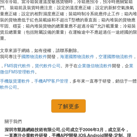
預冷冷箱。當冷箱裝運溫度敏感貨物時，冷箱應預冷，預冷時應關緊箱
門。 裝箱前及裝貨時應注意：設定的溫度應正確；設定的新鮮空氣換氣
量應正確；設定的相對濕度應正確；裝箱時制冷系統應停止工作；箱內堆
裝的貨物應低于紅色裝載線和不超出T型槽的垂直面；箱內堆裝的貨物應
牢固、穩妥；箱內堆裝貨物的總重量應不超過冷箱**允許載重量；冷箱裝
貨后總重量（包括附屬設備的重量）在運輸途中不應超過任一途經國的限
重。
文章來源于網絡，如有侵權，請聯系刪除。
我司專注于
國際物流軟件
開發，
海運國際物流軟件
，
空運國際物流軟件
，
，
FMS貨代軟件
，
貨代軟件公司
。并于在
企業微信物流軟件
開發，企
業
微信FMS管理軟件
。
手機版貨運軟件
，
手機APP客戶管理
，多年來一直專于研發，銷信于一體
軟件公司
。
了解更多
關于我們
深圳市凱路網絡技術有限公司,公司成立于2006年3月，成立至今，
一直專注企業軟件研發，手機APP開發,IOS,Android開發;定制。現