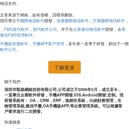
物流支持。
文章來源于網絡，如有侵權，請聯系刪除。
我司專注于
國際物流軟件
開發，
海運國際物流軟件
，
空運國際物流軟件
，
，
FMS貨代軟件
，
貨代軟件公司
。并于在
企業微信物流軟件
開發，企
業
微信FMS管理軟件
。
手機版貨運軟件
，
手機APP客戶管理
，多年來一直專于研發，銷信于一體
軟件公司
。
了解更多
關于我們
深圳市凱路網絡技術有限公司,公司成立于2006年3月，成立至今，
一直專注企業軟件研發，手機APP開發,IOS,Android開發;定制。現
研發系統有： OA，CRM，ERP，進銷存系統，出納財務管理，生
物管理系統,微信平臺,OA手機版APP,等企業管理系統。可以根據客
戶要求進行二次開發。
快捷鏈接