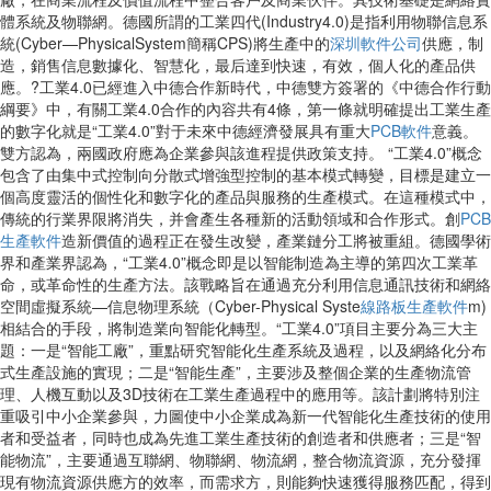
體系統及物聯網。德國所謂的工業四代(Industry4.0)是指利用物聯信息系
統(Cyber—PhysicalSystem簡稱CPS)將生產中的
深圳軟件公司
供應，制
造，銷售信息數據化、智慧化，最后達到快速，有效，個人化的產品供
應。?工業4.0已經進入中德合作新時代，中德雙方簽署的《中德合作行動
綱要》中，有關工業4.0合作的內容共有4條，第一條就明確提出工業生產
的數字化就是“工業4.0”對于未來中德經濟發展具有重大
PCB軟件
意義。
雙方認為，兩國政府應為企業參與該進程提供政策支持。 “工業4.0”概念
包含了由集中式控制向分散式增強型控制的基本模式轉變，目標是建立一
個高度靈活的個性化和數字化的產品與服務的生產模式。在這種模式中，
傳統的行業界限將消失，并會產生各種新的活動領域和合作形式。創
PCB
生產軟件
造新價值的過程正在發生改變，產業鏈分工將被重組。德國學術
界和產業界認為，“工業4.0”概念即是以智能制造為主導的第四次工業革
命，或革命性的生產方法。該戰略旨在通過充分利用信息通訊技術和網絡
空間虛擬系統—信息物理系統（Cyber-Physical Syste
線路板生產軟件
m)
相結合的手段，將制造業向智能化轉型。“工業4.0”項目主要分為三大主
題：一是“智能工廠”，重點研究智能化生產系統及過程，以及網絡化分布
式生產設施的實現；二是“智能生產”，主要涉及整個企業的生產物流管
理、人機互動以及3D技術在工業生產過程中的應用等。該計劃將特別注
重吸引中小企業參與，力圖使中小企業成為新一代智能化生產技術的使用
者和受益者，同時也成為先進工業生產技術的創造者和供應者；三是“智
能物流”，主要通過互聯網、物聯網、物流網，整合物流資源，充分發揮
現有物流資源供應方的效率，而需求方，則能夠快速獲得服務匹配，得到