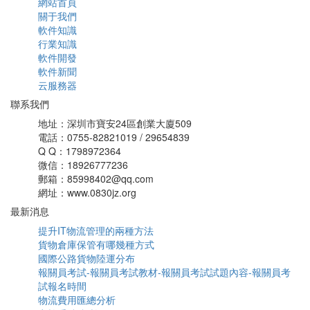
網站首頁
關于我們
軟件知識
行業知識
軟件開發
軟件新聞
云服務器
聯系我們
地址：深圳市寶安24區創業大廈509
電話：0755-82821019 / 29654839
Q Q：1798972364
微信：18926777236
郵箱：85998402@qq.com
網址：www.0830jz.org
最新消息
提升IT物流管理的兩種方法
貨物倉庫保管有哪幾種方式
國際公路貨物陸運分布
報關員考試-報關員考試教材-報關員考試試題內容-報關員考
試報名時間
物流費用匯總分析