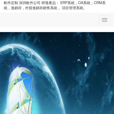
軟件定制 深圳軟件公司 研發產品： ERP系統，OA系統，CRM系
統，進銷存，外貿進銷存銷售系統， 項目管理系統。