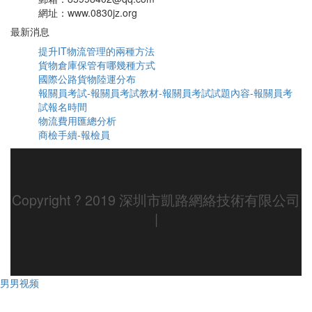
網址：www.0830jz.org
最新消息
提升IT物流管理的兩種方法
貨物倉庫保管有哪幾種方式
國際公路貨物陸運分布
報關員考試-報關員考試教材-報關員考試試題內容-報關員考
試報名時間
物流費用匯總分析
商檢手續-報檢員
Copyright ? 2019 深圳市凱路網絡技術有限公司
|
男男视频