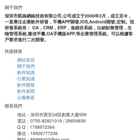
關于我們
深圳市凱路網絡技術有限公司,公司成立于2006年3月，成立至今，
一直專注企業軟件研發，手機APP開發,IOS,Android開發;定制。現
研發系統有： OA，CRM，ERP，進銷存系統，出納財務管理，生
物管理系統,微信平臺,OA手機版APP,等企業管理系統。可以根據客
戶要求進行二次開發。
快捷鏈接
網站首頁
關于我們
軟件知識
行業知識
軟件開發
軟件新聞
云服務器
聯系我們
地址：深圳市寶安24區創業大廈509
電話：0755-82821019 / 29654839
Q Q：1798972364
微信：18926777236
郵箱：85998402@qq.com