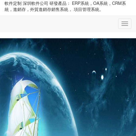
軟件定制 深圳軟件公司 研發產品： ERP系統，OA系統，CRM系
統，進銷存，外貿進銷存銷售系統， 項目管理系統。