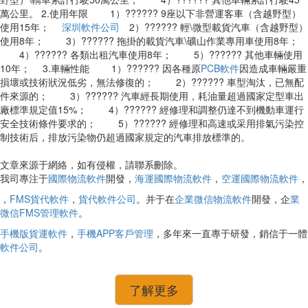
萬公里。 2.使用年限 1）?????? 9座以下非營運客車（含越野型）
使用15年；
深圳軟件公司
2）?????? 輕\微型載貨汽車（含越野型）
使用8年； 3）?????? 拖掛的載貨汽車\礦山作業專用車使用8年；
4）?????? 各類出租汽車使用8年； 5）?????? 其他車輛使用
10年； 3.車輛性能 1）?????? 因各種原
PCB軟件
因造成車輛嚴重
損壞或技術狀況低劣，無法修復的； 2）?????? 車型淘汰，已無配
件來源的； 3）?????? 汽車經長期使用，耗油量超過國家定型車出
廠標準規定值15%； 4）?????? 經修理和調整仍達不到機動車運行
安全技術條件要求的； 5）?????? 經修理和高速或采用排氣污染控
制技術后，排放污染物仍超過國家規定的汽車排放標準的。
文章來源于網絡，如有侵權，請聯系刪除。
我司專注于
國際物流軟件
開發，
海運國際物流軟件
，
空運國際物流軟件
，
，
FMS貨代軟件
，
貨代軟件公司
。并于在
企業微信物流軟件
開發，企
業
微信FMS管理軟件
。
手機版貨運軟件
，
手機APP客戶管理
，多年來一直專于研發，銷信于一體
軟件公司
。
了解更多