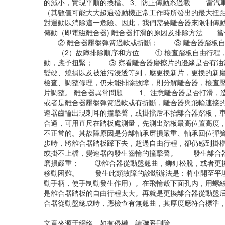
的減小，實現平順的換檔。 3、防止傳動系過載 當汽
（其數值可能大大超過發動機正常工作時所發出的最大扭
對運動以消除這一危險。因此，我們需要離合器來限制傳
傳動（即電磁離合器) 離合器打滑的原因及排除方法 
② 離合器壓盤彈簧過軟或折斷； ③ 離合器踏板自
（2）故障排除順序和方位 ① 檢查踏板自由行程，
動，應予扭緊； ③ 察看離合器磨擦片的邊緣是否有油
變硬、燒損以及被油污浸透等到，應更換新片，更換的新
檢查、調整修理，仍未能排除故障，則分解離合器，檢查
片調整。 離合器異常問題 1、注意離合器是否打滑，
或者是離合器壓盤彈簧過軟或有折斷，離合器與飛輪連接
速器齒輪出現刺耳的撞擊聲，或掛擋后不抬離合器踏板，車
合適，可用直尺在踏板處測量，先測出踏板最高位置高度
不正常的。其故障原因是分離軸承磨損嚴重、軸承回位彈
步時，將離合器踏板踩下去，超過自由行程，卻仍感到掛
或掛不上檔，變速器內發生齒輪的撞擊聲。 發生離合
磨損嚴重； ③離合器從動盤翹曲，鉚釘松脫，或者更
移動困難。 發生此類故障的診斷辦法是：將車開至平坦
動手柄，使手制動發生作用）。在飛輪殼下面孔內，用螺
是離合器踏板的自由行程太大。再就是更換離合器從動盤
合器從動盤總成時，應檢查有無翹曲，其厚度應符合標準
文章來源于網絡，如有侵權，請聯系刪除。