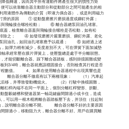
劇降低轉速，因而其中所有運動件將產生很大的慣性力矩
，便可以依靠離合器主動部分和從動部分之間可能產生的相
利用液體作為傳動的介質（即液力偶合器），或是利用磁力
打滑的原因 ① 從動盤磨擦片磨損過度或鉚釘外露；
與飛輪接合螺栓松動； ⑥ 離合器總泵回油孔堵塞。
底蓋，檢查離合器蓋與飛輪接合螺栓是否松動，如有松
并排除之； ④ 如發現磨擦片嚴重磨損、鉚釘外露、老化
總泵回油孔，如回油孔堵塞應予以疏通； ⑥ 如經過上述
品，如彈力稍有減少，長度差別不大，可在彈簧下面加減墊
離軸承經常壓在膜片彈簧上，使壓盤總是處于半分離狀態。
，才能切斷離合器。踩下離合器踏板，感到掛擋困難或變
到3/4時，離合器就應該穩固接合，否則檢查其行程是否
行程數值。 4、如果在使用離合器過程中出現異響也是
排除 離合器分離不徹底有以下兩種現象： （1）汽車起
或后移，并導致發動機熄火。 （2）行駛中換檔困難，
杠桿內端不在同一平面上，個別分離杠桿變形、折斷、
盤轂鍵槽和變速器第一軸花鍵齒間隙過小或卡住，造成
人，可以用一根木棍將離合器踏板壓下去，并頂住（拉起制
不動，說明離合器分離不開。 離合器分離不好的主要原因
的間隙過小，移動阻力大，離合器分離不好。用戶在購買離