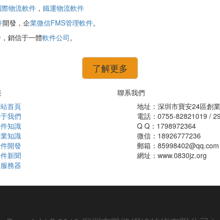
國際物流軟件
，
鐵運物流軟件
件
開發，企
業微信FMS管理軟件
。
發，銷信于一體
軟件公司
。
了解更多
接
聯系我們
網站首頁
地址：深圳市寶安24區創業
關于我們
電話：0755-82821019 / 2
軟件知識
Q Q：1798972364
行業知識
微信：18926777236
軟件開發
郵箱：85998402@qq.com
軟件新聞
網址：www.0830jz.org
云服務器