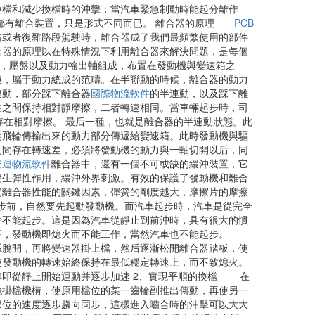
換檔和減少換檔時的沖擊；當汽車緊急制動時能起分離作
車都有離合裝置，只是形式不同而已。 離合器的原理
PCB
路或者復雜路段駕駛時，離合器成了我們最頻繁使用的部件
合器的原理以在特殊情況下利用離合器來解決問題，是每個
片，壓盤以及動力輸出軸組成，布置在發動機與變速箱之
矩，屬于動力總成的范疇。在半聯動的時候，離合器的動力
連動，部分踩下離合器
國際物流軟件
的半連動，以及踩下離
軸之間保持相對靜摩擦，二者轉速相同。當車輛起步時，司
存在相對摩擦。 最后一種，也就是離合器的半連動狀態。此
從飛輪傳輸出來的動力部分傳遞給變速箱。此時發動機與驅
之間存在轉速差，必須將發動機的動力與一軸切開以后，同
空運物流軟件
離合器中，還有一個不可或缺的緩沖裝置，它
發生彈性作用，緩沖外界刺激。有效的保護了發動機和離合
定離合器性能的關鍵因素，彈簧的剛度越大，摩擦片的摩擦
步前，自然要先起動發動機。而汽車起步時，汽車是從完全
并不能起步。這是因為汽車從靜止到前沖時，具有很大的慣
M）以下，發動機即熄火而不能工作，當然汽車也不能起步。
系脫開，再將變速器掛上檔，然后逐漸松開離合器踏板，使
使發動機的轉速始終保持在最低穩定轉速上，而不致熄火。
車即從靜止開始運動并逐步加速 2、實現平順的換檔 在
他掛檔機構，使原用檔位的某一齒輪副推出傳動，再使另一
部位的速度逐步趨向同步，這樣進入嚙合時的沖擊可以大大