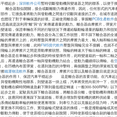
車平穩起步；
深圳軟件公司
暫時切斷發動機與變速器之間的聯系，以便于
。 離合器類似開關，接合或斷離動力傳遞作用，因此，任何形式的汽
要部件，它擔負著將動力與發動機之間進行切斷與連接的工作。在城市道
，也體現了對于車輛保護的好壞。正確使用離合器，掌握離
PCB生產軟件
義就是說利用“離”與“合”來傳遞適量的動力。離合器由摩擦片，彈簧
給變速箱，保證車輛在不同的行駛狀況下傳遞給驅動輪適量的驅動力和扭
來實現傳遞適量的動力。離合器分為三個工作狀態，即不踩下離合器的全
飛輪的摩擦片上的，此時壓盤與摩擦片之間的摩擦力最大，輸入軸和輸出
是壓盤與摩擦片分離，此時
FMS貨代軟件
壓盤與飛輪完全不接觸，也就不
與飛輪上的摩擦片之間是滑動摩擦狀態。飛輪的轉速大于輸出軸的轉速，
，離合器是在車輛起步和換擋的時候發揮作用，此時變速箱的一軸和二軸
以后，再通過離合器將一軸與發動機動力結合，使動力繼續得以傳輸。在
槽，在凹槽內布置彈簧，在遇到激烈的沖擊時，兩個圓盤之間的彈簧相互
摩擦
鐵運物流軟件
系數，離合器直徑，摩擦片位置以及離合器數目就是決
離合器的作用 1、保證汽車平穩起步 這是離合器的首要功能。在汽車起
）與發動機剛性地聯系，則變速器一掛上檔，汽車將突然向前沖一下，但
發動機在瞬時間轉速急劇下降到最低穩定轉速（一般300-500RP
車起步之前，駕駛員先踩下離合器踏板，將離合器分離，使發動機和傳動
增大，故應同時逐漸踩下加速踏板，即逐步增加對發動機的燃料供給量，
動系傳給驅動車輪的轉矩便逐漸增加，到牽引力足以克服起步阻力時，汽
常要更換不同檔位工作。實現齒輪式變速器的換檔，一般是撥動齒輪或其
中斷動力傳動，便于使原檔位的嚙合副脫開，同時使新檔位嚙合副的嚙合