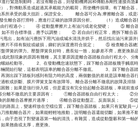
車進行緊急制動時，若沒有離合器，則發動機將因和傳動系剛性連接而急
距），對傳動系造成超過其承載能力的載荷，而使機件損壞。有了離合器
動系所承受的最大扭距，保證安全。 離合器可分為:摩擦離合器，或是
當發生離合器打滑時，應進行正確的故障原因分析。 （1）造成離合器
由行程過小； ④ 從動盤摩擦片上有油污或老化變硬； ⑤ 離合器
如不符合標準值，應予以調整； ② 若自由行程正常，應拆下離合器
污甩出，如有油污應拆下用汽油或堿水清洗并烘干，然后找出油污來源
磨擦片不得有裂紋或破損，鉚釘的深度應符合規定； ⑤ 檢查離合器
壓盤彈簧的彈力。壓盤彈簧良好時，應長短一致，如參差不齊，應更換新
造成此類現象的原因有幾種，其主要原因是離合器踏板自由行程太小、分
的螺絲松動等。 2、在發動機怠速狀態下，踩下離合器踏板幾乎觸底時
輛開始行駛，這都表明該車的離合器分離不徹底。 3、踩下離合器踏板
，再測出踩下踏板到感到有阻力時的高度，兩個數值的差就是該車離合器
簧過軟或折斷、膜片彈簧支架有故障等。 離合器分離不徹底的故障及
檔困難；如果是強行掛入檔，但是還沒有完全抬起離合器踏板，車就前進
器分離不徹底的主要原因有： ①離合器踏板自由行程太大； ②分離
換的新離合器摩擦片過厚； ④離合器從動盤正、反面裝反； ⑤從動
的路面上，變速桿放在空檔位置，踩下離合器踏板，如果只有駕駛員一
絲刀推動離合器片，如果能輕輕地推動，說明離合器還能切斷，如果推
后，由于忽視了對變速器第一軸的清洗，有雜質，造成從動盤轂和第一軸
，如果翹曲或太厚，應更換。