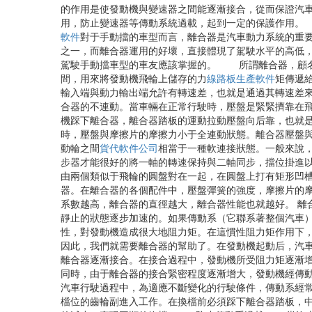
的作用是使發動機與變速器之間能逐漸接合，從而保證汽
用，防止變速器等傳動系統過載，起到一定的保護作用
軟件
對于手動擋的車型而言，離合器是汽車動力系統的重
之一，而離合器運用的好壞，直接體現了駕駛水平的高低
駕駛手動擋車型的車友應該掌握的。 所謂離合器，顧名思
間，用來將發動機飛輪上儲存的力
線路板生產軟件
矩傳遞
輸入端與動力輸出端允許有轉速差，也就是通過其轉速差
合器的不連動。當車輛在正常行駛時，壓盤是緊緊擠靠在
機踩下離合器，離合器踏板的運動拉動壓盤向后靠，也就
時，壓盤與摩擦片的摩擦力小于全連動狀態。離合器壓盤
動輪之間
貨代軟件公司
相當于一種軟連接狀態。一般來說
步器才能很好的將一軸的轉速保持與二軸同步，擋位掛進
由兩個類似于飛輪的圓盤對在一起，在圓盤上打有矩形凹
器。在離合器的各個配件中，壓盤彈簧的強度，摩擦片的
系數越高，離合器的直徑越大，離合器性能也就越好。 
靜止的狀態逐步加速的。如果傳動系（它聯系著整個汽車
性，對發動機造成很大地阻力矩。在這慣性阻力矩作用下，
因此，我們就需要離合器的幫助了。在發動機起動后，汽
離合器逐漸接合。在接合過程中，發動機所受阻力矩逐漸
同時，由于離合器的接合緊密程度逐漸增大，發動機經傳
汽車行駛過程中，為適應不斷變化的行駛條件，傳動系經
檔位的齒輪副進入工作。在換檔前必須踩下離合器踏板，