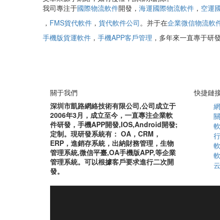
我司專注于
國際物流軟件
開發，
海運國際物流軟件
，
空運
，
FMS貨代軟件
，
貨代軟件公司
。并于在
企業微信物流軟
手機版貨運軟件
，
手機APP客戶管理
，多年來一直專于研
關于我們
快捷鏈
深圳市凱路網絡技術有限公司,公司成立于
2006年3月，成立至今，一直專注企業軟
件研發，手機APP開發,IOS,Android開發;
定制。現研發系統有： OA，CRM，
ERP，進銷存系統，出納財務管理，生物
管理系統,微信平臺,OA手機版APP,等企業
管理系統。可以根據客戶要求進行二次開
發。