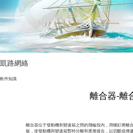
凱路網絡
軟件知識
離合器-離
離合器位于發動機和變速箱之間的飛輪殼內，用螺釘將離
板，使發動機與變速箱暫時分離和逐漸接合，以切斷或傳