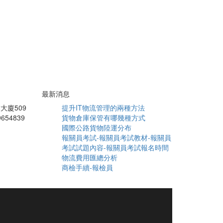
最新消息
大廈509
提升IT物流管理的兩種方法
9654839
貨物倉庫保管有哪幾種方式
國際公路貨物陸運分布
報關員考試-報關員考試教材-報關員
考試試題內容-報關員考試報名時間
物流費用匯總分析
商檢手續-報檢員