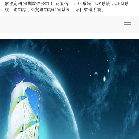
軟件定制 深圳軟件公司 研發產品： ERP系統，OA系統，CRM系
統，進銷存，外貿進銷存銷售系統， 項目管理系統。