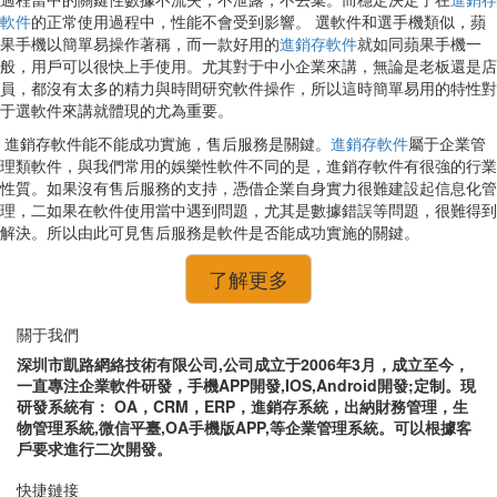
軟件
的正常使用過程中，性能不會受到影響。 選軟件和選手機類似，蘋
果手機以簡單易操作著稱，而一款好用的
進銷存軟件
就如同蘋果手機一
般，用戶可以很快上手使用。尤其對于中小企業來講，無論是老板還是店
員，都沒有太多的精力與時間研究軟件操作，所以這時簡單易用的特性對
于選軟件來講就體現的尤為重要。
進銷存軟件能不能成功實施，售后服務是關鍵。
進銷存軟件
屬于企業管
理類軟件，與我們常用的娛樂性軟件不同的是，進銷存軟件有很強的行業
性質。如果沒有售后服務的支持，憑借企業自身實力很難建設起信息化管
理，二如果在軟件使用當中遇到問題，尤其是數據錯誤等問題，很難得到
解決。所以由此可見售后服務是軟件是否能成功實施的關鍵。
了解更多
關于我們
深圳市凱路網絡技術有限公司,公司成立于2006年3月，成立至今，
一直專注企業軟件研發，手機APP開發,IOS,Android開發;定制。現
研發系統有： OA，CRM，ERP，進銷存系統，出納財務管理，生
物管理系統,微信平臺,OA手機版APP,等企業管理系統。可以根據客
戶要求進行二次開發。
快捷鏈接