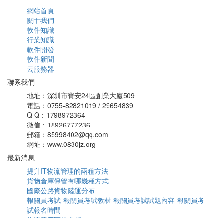
網站首頁
關于我們
軟件知識
行業知識
軟件開發
軟件新聞
云服務器
聯系我們
地址：深圳市寶安24區創業大廈509
電話：0755-82821019 / 29654839
Q Q：1798972364
微信：18926777236
郵箱：85998402@qq.com
網址：www.0830jz.org
最新消息
提升IT物流管理的兩種方法
貨物倉庫保管有哪幾種方式
國際公路貨物陸運分布
報關員考試-報關員考試教材-報關員考試試題內容-報關員考
試報名時間