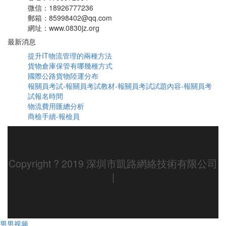
微信：18926777236
郵箱：85998402@qq.com
網址：www.0830jz.org
最新消息
提升IT物流管理的兩種方法
貨物倉庫保管有哪幾種方式
國際公路貨物陸運分布
報關員考試-報關員考試教材-報關員考試試題內容-報關員考
試報名時間
物流費用匯總分析
商檢手續-報檢員
Copyright ? 2019 深圳市凱路網絡技術有限公司
|
男男视频