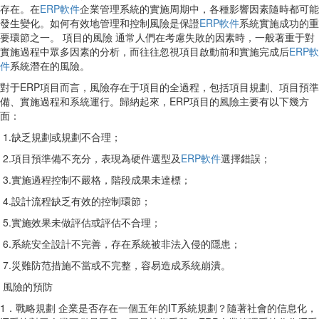
存在。在
ERP軟件
企業管理系統的實施周期中，各種影響因素隨時都可能
發生變化。如何有效地管理和控制風險是保證
ERP軟件
系統實施成功的重
要環節之一。 項目的風險 通常人們在考慮失敗的因素時，一般著重于對
實施過程中眾多因素的分析，而往往忽視項目啟動前和實施完成后
ERP軟
件
系統潛在的風險。
對于ERP項目而言，風險存在于項目的全過程，包括項目規劃、項目預準
備、實施過程和系統運行。歸納起來，ERP項目的風險主要有以下幾方
面：
1.缺乏規劃或規劃不合理；
2.項目預準備不充分，表現為硬件選型及
ERP軟件
選擇錯誤；
3.實施過程控制不嚴格，階段成果未達標；
4.設計流程缺乏有效的控制環節；
5.實施效果未做評估或評估不合理；
6.系統安全設計不完善，存在系統被非法入侵的隱患；
7.災難防范措施不當或不完整，容易造成系統崩潰。
風險的預防
1．戰略規劃 企業是否存在一個五年的IT系統規劃？隨著社會的信息化，