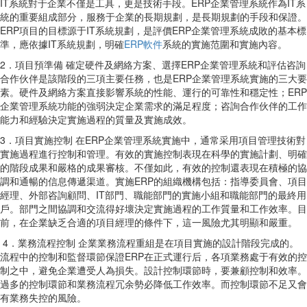
IT系統對于企業不僅是工具，更是技術手段。ERP企業管理系統作為IT系
統的重要組成部分，服務于企業的長期規劃，是長期規劃的手段和保證。
ERP項目的目標源于IT系統規劃，是評價ERP企業管理系統成敗的基本標
準，應依據IT系統規劃，明確
ERP軟件
系統的實施范圍和實施內容。
2．項目預準備 確定硬件及網絡方案、選擇ERP企業管理系統和評估咨詢
合作伙伴是該階段的三項主要任務，也是ERP企業管理系統實施的三大要
素。硬件及網絡方案直接影響系統的性能、運行的可靠性和穩定性；ERP
企業管理系統功能的強弱決定企業需求的滿足程度；咨詢合作伙伴的工作
能力和經驗決定實施過程的質量及實施成效。
3．項目實施控制 在ERP企業管理系統實施中，通常采用項目管理技術對
實施過程進行控制和管理。有效的實施控制表現在科學的實施計劃、明確
的階段成果和嚴格的成果審核。不僅如此，有效的控制還表現在積極的協
調和通暢的信息傳遞渠道。實施ERP的組織機構包括：指導委員會、項目
經理、外部咨詢顧問、IT部門、職能部門的實施小組和職能部門的最終用
戶。部門之間協調和交流得好壞決定實施過程的工作質量和工作效率。目
前，在企業缺乏合適的項目經理的條件下，這一風險尤其明顯和嚴重。
4．業務流程控制 企業業務流程重組是在項目實施的設計階段完成的。
流程中的控制和監督環節保證ERP在正式運行后，各項業務處于有效的控
制之中，避免企業遭受人為損失。設計控制環節時，要兼顧控制和效率。
過多的控制環節和業務流程冗余勢必降低工作效率。而控制環節不足又會
有業務失控的風險。