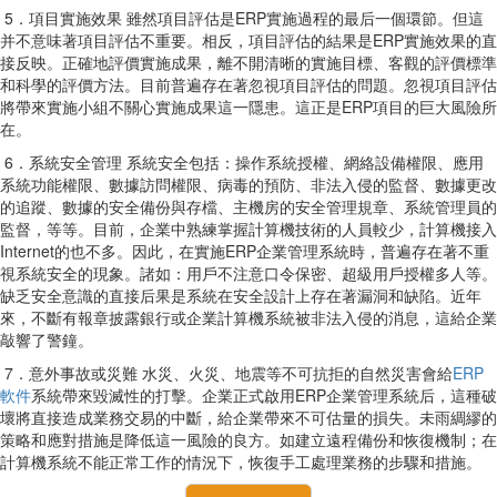
5．項目實施效果 雖然項目評估是ERP實施過程的最后一個環節。但這
并不意味著項目評估不重要。相反，項目評估的結果是ERP實施效果的直
接反映。正確地評價實施成果，離不開清晰的實施目標、客觀的評價標準
和科學的評價方法。目前普遍存在著忽視項目評估的問題。忽視項目評估
將帶來實施小組不關心實施成果這一隱患。這正是ERP項目的巨大風險所
在。
6．系統安全管理 系統安全包括：操作系統授權、網絡設備權限、應用
系統功能權限、數據訪問權限、病毒的預防、非法入侵的監督、數據更改
的追蹤、數據的安全備份與存檔、主機房的安全管理規章、系統管理員的
監督，等等。目前，企業中熟練掌握計算機技術的人員較少，計算機接入
Internet的也不多。因此，在實施ERP企業管理系統時，普遍存在著不重
視系統安全的現象。諸如：用戶不注意口令保密、超級用戶授權多人等。
缺乏安全意識的直接后果是系統在安全設計上存在著漏洞和缺陷。近年
來，不斷有報章披露銀行或企業計算機系統被非法入侵的消息，這給企業
敲響了警鐘。
7．意外事故或災難 水災、火災、地震等不可抗拒的自然災害會給
ERP
軟件
系統帶來毀滅性的打擊。企業正式啟用ERP企業管理系統后，這種破
壞將直接造成業務交易的中斷，給企業帶來不可估量的損失。未雨綢繆的
策略和應對措施是降低這一風險的良方。如建立遠程備份和恢復機制；在
計算機系統不能正常工作的情況下，恢復手工處理業務的步驟和措施。