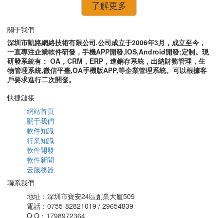
了解更多
關于我們
深圳市凱路網絡技術有限公司,公司成立于2006年3月，成立至今，
一直專注企業軟件研發，手機APP開發,IOS,Android開發;定制。現
研發系統有： OA，CRM，ERP，進銷存系統，出納財務管理，生
物管理系統,微信平臺,OA手機版APP,等企業管理系統。可以根據客
戶要求進行二次開發。
快捷鏈接
網站首頁
關于我們
軟件知識
行業知識
軟件開發
軟件新聞
云服務器
聯系我們
地址：深圳市寶安24區創業大廈509
電話：0755-82821019 / 29654839
Q Q：1798972364