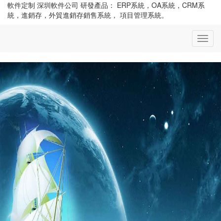
軟件定制 深圳軟件公司 研發產品： ERP系統，OA系統，CRM系
統，進銷存，外貿進銷存銷售系統， 項目管理系統。