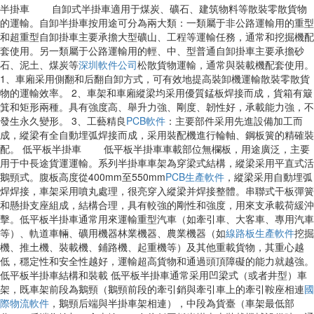
半掛車 自卸式半掛車適用于煤炭、礦石、建筑物料等散裝零散貨物
的運輸。自卸半掛車按用途可分為兩大類：一類屬于非公路運輸用的重型
和超重型自卸掛車主要承擔大型礦山、工程等運輸任務，通常和挖掘機配
套使用。另一類屬于公路運輸用的輕、中、型普通自卸掛車主要承擔砂
石、泥土、煤炭等
深圳軟件公司
松散貨物運輸，通常與裝載機配套使用。
1、車廂采用側翻和后翻自卸方式，可有效地提高裝卸機運輸散裝零散貨
物的運輸效率。 2、車架和車廂縱梁均采用優質錳板焊接而成，貨箱有簸
箕和矩形兩種。具有強度高、舉升力強、剛度、韌性好，承載能力強，不
發生永久變形。 3、工藝精良
PCB軟件
：主要部件采用先進設備加工而
成，縱梁有全自動埋弧焊接而成，采用裝配機進行輪軸、鋼板簧的精確裝
配。 低平板半掛車 低平板半掛車車載部位無欄板，用途廣泛，主要
用于中長途貨運運輸。系列半掛車車架為穿梁式結構，縱梁采用平直式活
鵝頸式。腹板高度從400mm至550mm
PCB生產軟件
，縱梁采用自動埋弧
焊焊接，車架采用噴丸處理，很亮穿入縱梁并焊接整體。串聯式干板彈簧
和懸掛支座組成，結構合理，具有較強的剛性和強度，用來支承載荷緩沖
擊。低平板半掛車通常用來運輸重型汽車（如牽引車、大客車、專用汽車
等）、軌道車輛、礦用機器林業機器、農業機器（如
線路板生產軟件
挖掘
機、推土機、裝載機、鋪路機、起重機等）及其他重載貨物，其重心越
低，穩定性和安全性越好，運輸超高貨物和通過頭頂障礙的能力就越強。
低平板半掛車結構和裝載 低平板半掛車通常采用凹梁式（或者井型）車
架，既車架前段為鵝頸（鵝頸前段的牽引銷與牽引車上的牽引鞍座相連
國
際物流軟件
，鵝頸后端與半掛車架相連），中段為貨臺（車架最低部