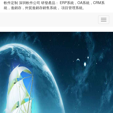
軟件定制 深圳軟件公司 研發產品： ERP系統，OA系統，CRM系
統，進銷存，外貿進銷存銷售系統， 項目管理系統。