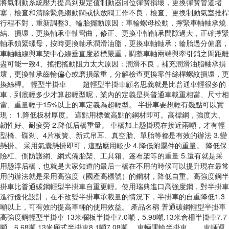
將氣制動系統壓力提高到規定值制動器回位彈簧損壞，更換彈簧管道堵
塞，檢查和清除緊急繼動閥或快放閥工作不良，檢查、更換制動氣室推桿
行程不對，重新調整3、輪胎擺動原因：車輪螺母松動，擰緊車軸軸承燒
結、損壞，更換軸承車軸彎曲，修正、更換車軸軸承間隙過大，正確擰緊
軸承鎖緊螺母，按時更換軸承潤滑油脂，更換車軸軸承；輪胎過分偏磨，
車軸軸線與車架中心線垂直度超標嚴重，調整車軸兩端與牽引銷之間距離
盡可能一致4、搖把搖動阻力太大原因：潤滑不良，補充潤滑油脂軸承損
壞，更換軸承齒輪偏心或磨損嚴重，分解檢查更換零件絲桿螺紋損壞，更
換絲桿。 輕型半掛車 超輕型半掛車顧名思義就是比普通車輕很多的
車，到底輕多少才算超輕型呢，業內的定義是與普通車載重相當、尺寸相
當、重量輕于15%以上的車定義為超輕型。 半掛車要想輕有幾點可以實
現： 1.降低板材厚度。 這點用標號高點的鋼材即可。高標鋼，強度大、
韌性好、耐疲勞 2.降低后橋重量。 車橋加上懸掛現在接近兩噸，才有輕
型橋、碟剎、4片板簧、新式吊耳、真空胎、單胎等都是有效的辦法 3.變
懸掛。 采用氣囊懸掛即可，這點應用較少 4.降低附屬件的重量。 降低保
險杠、側防護網、網式備胎架、工具箱、篷布架等的重量 5.還有就是采
用懸浮后橋，也就是大家知道的最后一橋在不用的時候可以提升現在最常
用的辦法就是采用高強度（國產高標號）的鋼材，降低自重。高強度鋼半
掛車比普通碳鋼輕型半掛車自重更輕。使用瑞典進口高強度鋼，對半掛車
進行優化設計，在不改變半掛車承載量的情況下，半掛車的自重降低1.3
噸以上，可有效的提高車輛的使用效益。 產品名稱 普通碳鋼輕型半掛車
高強度鋼輕型半掛車 13米欄板半掛車7.0噸，5.98噸.13米倉柵半掛車7.7
噸，6.68噸.13米廂式半掛車8.1噸7.08噸。 車輛運輸半掛車 車輛運