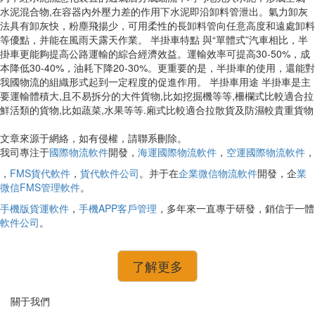
水泥混合物,在容器內外壓力差的作用下水泥即沿卸料管泄出。氣力卸灰
法具有卸灰快，粉塵飛揚少，可用柔性的長卸料管向任意高度和遠處卸料
等優點，并能在風雨天露天作業。 半掛車特點 與“單體式”汽車相比，半
掛車更能夠提高公路運輸的綜合經濟效益。運輸效率可提高30-50%，成
本降低30-40%，油耗下降20-30%。更重要的是，半掛車的使用，還能對
我國物流的組織形式起到一定程度的促進作用。 半掛車用途 半掛車是主
要運輸體積大,且不易拆分的大件貨物,比如挖掘機等等,柵欄式比較適合拉
鮮活類的貨物,比如蔬菜,水果等等.廂式比較適合拉散貨及防濕較貴重貨物
文章來源于網絡，如有侵權，請聯系刪除。
我司專注于
國際物流軟件
開發，
海運國際物流軟件
，
空運國際物流軟件
，
，
FMS貨代軟件
，
貨代軟件公司
。并于在
企業微信物流軟件
開發，企
業
微信FMS管理軟件
。
手機版貨運軟件
，
手機APP客戶管理
，多年來一直專于研發，銷信于一體
軟件公司
。
了解更多
關于我們