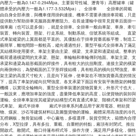
內壓力一般為0.147-0.294Mpa。主要裝苛性堿、瀝青等）高壓罐車（罐
體承受的內壓力一般為1.177-3.532Mpa）。 全掛車 全掛車的荷載
由自身全部承擔，與機車僅用掛鉤連接。機車不需要承擔掛車荷載，只是
提供動力幫助掛車克服路面摩擦阻力。在長途運輸中很常見貨車后面掛一
個車廂（也可以是多個），就是全掛車。全掛車一般由車架、車身、牽引
裝置、轉向裝置、懸架、行走系統、制動系統、信號系統等組成。 直梁
式車架縱梁的上翼面都是平直的。其優點在于掛車貨臺底板平整，制造工
藝簡單，離地間隙一般較高，縱向通過性好。重型平板式全掛車為了滿足
其結構和使用要求。車架主要由主梁、橫梁、支承梁和邊梁組成。整車的
載荷通過橫梁間的支承梁、懸架、車輪軸和車輪傳到地面。車架主梁、支
承梁和邊梁為箱形截面的焊接件，具有較大的抗扭剛度。連接主梁的橫梁
向兩側伸出，為變截面的工字形焊接結構，具有較高的橫向抗彎強度。車
架主梁的高度尺寸較大，且是向下延伸，使車架在不增加貨臺高度的情況
下，提高了車架的縱向抗彎強度。各支承梁下面設有安裝平衡懸架的轉盤
機構，以實現全輪轉向。重型全掛車裝運的貨物質量大，外形尺寸也大，
一般說來，應增加車架的強度，盡量降低車架的高度，以便貨物的裝卸與
運輸。全掛車車架按其縱梁的結構型式有直通式車架、階梯式車架和凹梁
式車架。 廂式半掛車 廂式半掛車系列產品用于家用電器、輕紡貨
物、煤炭、沙石等建筑材料以及圖盤貨物的運輸。廂體采用高強度的冷扎
瓦楞鋼板，無骨架結構，中心遍地，多樣選擇，裝貨空間大，箱體內合理
分布，X型拉撐，具有多拉、重載、自重輕的特點，廂頂有封閉式、推拉
開啟式、敞開式、敞口待篷布桿式等，操作方便，滿足用戶多樣化，個性