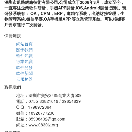
深圳市凱路網絡技術有限公司,公司成立于2006年3月，成立至今，
一直專注企業軟件研發，手機APP開發,IOS,Android開發;定制。現
研發系統有： OA，CRM，ERP，進銷存系統，出納財務管理，生
物管理系統,微信平臺,OA手機版APP,等企業管理系統。可以根據客
戶要求進行二次開發。
快捷鏈接
網站首頁
關于我們
軟件知識
行業知識
軟件開發
軟件新聞
云服務器
聯系我們
地址：深圳市寶安24區創業大廈509
電話：0755-82821019 / 29654839
Q Q：1798972364
微信：18926777236
郵箱：85998402@qq.com
網址：www.0830jz.org