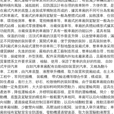
化要求。廂式運輸半掛車采用封閉式側防護欄設計，有效減少車輛高速行
駛時橫向風險，減低能耗，后防護設計有合理的推車附件，方便作業。是
在廂式汽車的底盤上改裝或單獨制造而成的，據其車廂的不同可分為客廂
式和車廂式。客廂式的車廂與駕駛室一般為整體式結構，如救護車、住宿
車、環境檢測車、餐車、電視轉播車等。車廂式的車廂與駕駛室一般為分
體式結構，如廂式零擔運輸車、冷藏保溫車等。車廂的具體結構形式據其
功能而異。冷藏保溫車的車廂除了具有一般車廂的功能以外，還具有隔
熱、保溫的功能；活頂式車廂的頂蓋可作垂直升降，以改變車廂容積，滿
足不同貨物的裝卸要求；翼開式車廂，便于貨物的裝卸，提高裝卸效率。
系列廂式車分為箱式運勢半掛車和二手類地盤改裝廂式車。整車車身采用
優質鋼材，先進的技術，嚴格的生產工藝制造而成，整車結構合理，性能
可靠，操縱簡便，外型美觀。配件采用國內外知名廠家產品，且嚴格按照
質量體系文件要求采購 、檢驗、使用，保證了整車的良好的性能。 自卸
式半掛汽車 自卸汽車車廂配有自動傾卸裝置的汽車。又稱為翻斗
車、工程車，由汽車底盤、液壓舉升機構、取力裝置和貨廂組成。在土木
工程中，常同挖掘機、 裝載機、 帶式輸送機等聯合作業，構成裝、運、
卸生產線，進行土方、砂石、松散物料的裝卸運輸。由于裝載車廂能自動
傾翻一定角度卸料，大大節省卸料時間和勞動力，縮短運輸周期，提高生
產效率，降低運輸成本，并標明裝載容積。是常用的運輸機械。簡介：發
動機、底盤及駕駛室的構造和一般載重汽車相同。車廂可以后向傾翻或側
向傾翻，通過操縱系統控制活塞桿運動，以后向傾翻較普遍，推動活塞桿
使車廂傾翻。少數雙向傾翻。高壓油經分配閥、油管進入舉升液壓缸，車
廂前端有駕駛室安全防護板。發動機通過變速器、取力裝置驅動液壓泵，