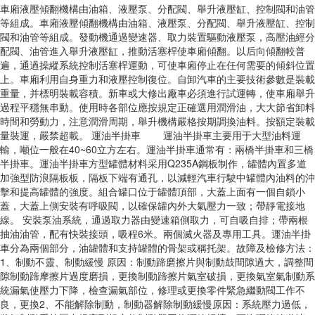
車廂液壓傾翻機構由油箱、液壓泵、分配閥、舉升液壓缸、控制閥和油管
等組成。車廂液壓傾翻機構由油箱、液壓泵、分配閥、舉升液壓缸、控制
閥和油管等組成。發動機通過變速器、取力裝置驅動液壓泵，高壓油經分
配閥、油管進入舉升液壓缸，推動活塞桿使車廂傾翻。以后向傾翻較普
遍，通過操縱系統控制活塞桿運動，可使車廂停止在任何需要的傾斜位置
上。車廂利用自身重力和液壓控制復位。自卸汽車的主要技術參數是裝載
重量，并標明裝載容積。新車或大修出廠車必須進行試運轉，使車廂舉升
過程平穩無串動。使用時各部位應按規定正確選用潤滑油，大大節省卸料
時間和勞動力，注意潤滑周期，舉升機構嚴格按期調換油料。按額定裝載
量裝運，嚴禁超載。 運油半掛車 運油半掛車主要用于大型油料運
輸，噸位一般在40~60立方左右。運油半掛車通常有：兩橋半掛車和三橋
半掛車。運油半掛車方型罐體材料采用Q235A鋼板制作，罐體內置多道
加強型防浪隔板板，隔板下端有通孔，以減輕汽車行駛中罐體內油料的沖
擊和提高罐體的強度。組合罐口位于罐體頂部，大蓋上面有一個自鎖小
蓋，大蓋上側安裝有呼吸閥，以確保罐內外大氣壓力一致；帶靜電接地
線。 安裝泵油系統，通過取力器由變速箱側取力，可自吸自排；帶兩根
抽油油管，配有快裝接頭，吸程6米。兩個滅火器及專用工具。運油半掛
車分為兩個部分，油罐體和支持罐體的骨架或稱托架。故障及檢修方法：
1、制動不靈、制動緩慢 原因：制動蹄磨擦片與制動鼓間隙過大，調整間
隙制動蹄摩擦片過度磨損，更換制動蹄擦片氣室破損，更換氣室氣制動系
統漏氣使壓力下降，檢查漏氣部位，修理或更換零件緊急繼動閥工作不
良，更換2、不能解除制動，制動器解除制動緩慢原因：系統壓力過低，