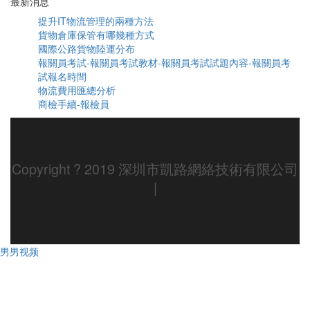
最新消息
提升IT物流管理的兩種方法
貨物倉庫保管有哪幾種方式
國際公路貨物陸運分布
報關員考試-報關員考試教材-報關員考試試題內容-報關員考
試報名時間
物流費用匯總分析
商檢手續-報檢員
Copyright ? 2019 深圳市凱路網絡技術有限公司
|
男男视频