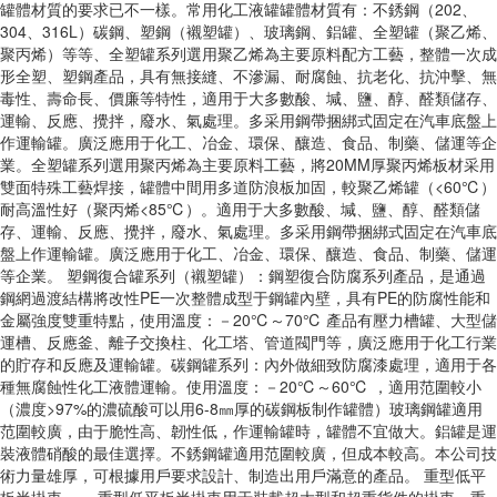
罐體材質的要求已不一樣。常用化工液罐罐體材質有：不銹鋼（202、
304、316L）碳鋼、塑鋼（襯塑罐）、玻璃鋼、鋁罐、全塑罐（聚乙烯、
聚丙烯）等等、全塑罐系列選用聚乙烯為主要原料配方工藝，整體一次成
形全塑、塑鋼產品，具有無接縫、不滲漏、耐腐蝕、抗老化、抗沖擊、無
毒性、壽命長、價廉等特性，適用于大多數酸、堿、鹽、醇、醛類儲存、
運輸、反應、攪拌，廢水、氣處理。多采用鋼帶捆綁式固定在汽車底盤上
作運輸罐。廣泛應用于化工、冶金、環保、釀造、食品、制藥、儲運等企
業。全塑罐系列選用聚丙烯為主要原料工藝，將20MM厚聚丙烯板材采用
雙面特殊工藝焊接，罐體中間用多道防浪板加固，較聚乙烯罐（<60℃）
耐高溫性好（聚丙烯<85℃）。適用于大多數酸、堿、鹽、醇、醛類儲
存、運輸、反應、攪拌，廢水、氣處理。多采用鋼帶捆綁式固定在汽車底
盤上作運輸罐。廣泛應用于化工、冶金、環保、釀造、食品、制藥、儲運
等企業。 塑鋼復合罐系列（襯塑罐）：鋼塑復合防腐系列產品，是通過
鋼網過渡結構將改性PE一次整體成型于鋼罐內壁，具有PE的防腐性能和
金屬強度雙重特點，使用溫度：－20℃～70℃ 產品有壓力槽罐、大型儲
運槽、反應釜、離子交換柱、化工塔、管道閥門等，廣泛應用于化工行業
的貯存和反應及運輸罐。碳鋼罐系列：內外做細致防腐漆處理，適用于各
種無腐蝕性化工液體運輸。使用溫度：－20℃～60℃ ，適用范圍較小
（濃度>97%的濃硫酸可以用6-8㎜厚的碳鋼板制作罐體）玻璃鋼罐適用
范圍較廣，由于脆性高、韌性低，作運輸罐時，罐體不宜做大。鋁罐是運
裝液體硝酸的最佳選擇。不銹鋼罐適用范圍較廣，但成本較高。本公司技
術力量雄厚，可根據用戶要求設計、制造出用戶滿意的產品。 重型低平