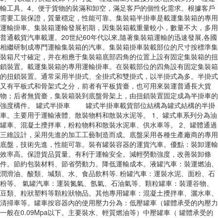
輸工具。4、便于貨物的裝滿和卸空，滿足客戶的個性化需求。根據客戶
需要工裝保證，質量穩定，性能可靠。集裝箱半掛車是載運集裝箱的專用
運輸掛車。集裝箱運輸發展初期，因集裝箱載重量較小，數量不大，多用
普通載貨汽車載運。20世紀60年代以來,隨著集裝箱運輸的迅速發展,各國
相繼研制成專門運輸集裝箱的汽車。集裝箱掛車裝載部位的尺寸按標準集
裝箱尺寸確定，并在相應于集裝箱底部四角的位置上設有固定集裝箱的扭
鎖裝置。載運集裝箱的專用運輸掛車。在裝載部位的四角設有固定集裝箱
的扭鎖裝置。通常采用半掛式、全掛式和雙掛式，以半掛式為多。半掛式
又有平板式和骨架式之分，前者有平板貨臺，也可用來裝運普通長大貨
物；后者無貨臺，集裝箱裝到底盤骨架上，由扭鎖裝置固定成為半掛車的
強度構件。 罐式半掛車 罐式半掛車載貨部位結構為罐式結構的半掛
車。主要用于運輸液體、散裝物料和散裝水泥等。 1、罐式車系列分為油
罐車、混凝土攪拌車，粉粒物料和散裝水泥車、供水車等。 2、罐體通過
三維設計，采用先進的加工工藝制造而成。底盤采用各種生產廠商的專用
底盤，技術先進，性能可靠。裝有罐裝容器的運貨汽車。優點：裝卸運輸
效率高。保證貨品質量。有利于運輸安全。減輕勞動強度，改善裝卸條
件。節約包裝材料、節省勞動力。降低運輸成本。液罐汽車：裝運燃油、
潤滑油、酸類、堿類、水、食品飲料等. 粉罐汽車：運裝水泥、面粉、石
粉等。 氣罐汽車：運裝氮氣、氬氣、石油氣等、顆粒罐車：裝運谷物、
豆類、粒狀塑料等顆粒狀物品。其他專用罐車：混凝土攪拌車、灑水車、
清掃車等。罐車按容器內的使用壓力分為：低壓罐車（罐體承受的內壓力
一般在0.09Mpa以下。主要裝水、輕質燃油等）中壓罐車（ 罐體承受的