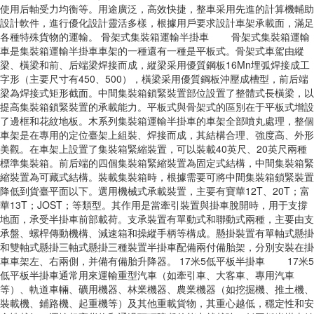
使用后軸受力均衡等。用途廣泛，高效快捷，整車采用先進的計算機輔助
設計軟件，進行優化設計靈活多樣，根據用戶要求設計車架承載面，滿足
各種特殊貨物的運輸。 骨架式集裝箱運輸半掛車 骨架式集裝箱運輸
車是集裝箱運輸半掛車車架的一種還有一種是平板式。骨架式車駕由縱
梁、橫梁和前、后端梁焊接而成，縱梁采用優質鋼板16Mn埋弧焊接成工
字形（主要尺寸有450、500），橫梁采用優質鋼板沖壓成槽型，前后端
梁為焊接式矩形截面。中間集裝箱鎖緊裝置部位設置了整體式長橫梁，以
提高集裝箱鎖緊裝置的承載能力。平板式與骨架式的區別在于平板式增設
了邊框和花紋地板。木系列集裝箱運輸半掛車的車架全部噴丸處理，整個
車架是在專用的定位臺架上組裝、焊接而成，其結構合理、強度高、外形
美觀。在車架上設置了集裝箱緊縮裝置，可以裝載40英尺、20英尺兩種
標準集裝箱。前后端的四個集裝箱緊縮裝置為固定式結構，中間集裝箱緊
縮裝置為可藏式結構。裝載集裝箱時，根據需要可將中間集裝箱鎖緊裝置
降低到貨臺平面以下。選用機械式承載裝置，主要有寶華12T、20T；富
華13T；JOST；等類型。其作用是當牽引裝置與掛車脫開時，用于支撐
地面，承受半掛車前部載荷。支承裝置有單動式和聯動式兩種，主要由支
承盤、螺桿傳動機構、減速箱和操縱手柄等構成。懸掛裝置有單軸式懸掛
和雙軸式懸掛三軸式懸掛三種裝置半掛車配備兩付備胎架，分別安裝在掛
車車架左、右兩側，并備有備胎升降器。 17米5低平板半掛車 17米5
低平板半掛車通常用來運輸重型汽車（如牽引車、大客車、專用汽車
等）、軌道車輛、礦用機器、林業機器、農業機器（如挖掘機、推土機、
裝載機、鋪路機、起重機等）及其他重載貨物，其重心越低，穩定性和安