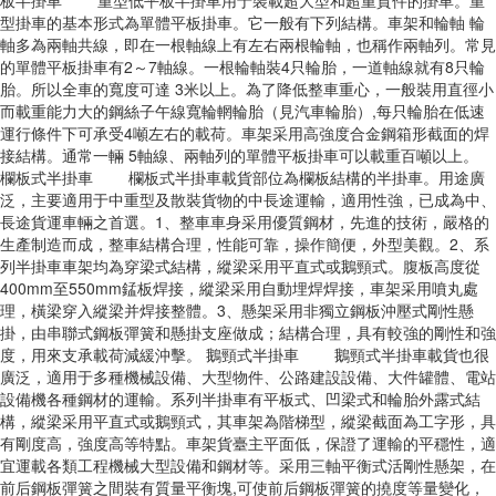
板半掛車 重型低平板半掛車用于裝載超大型和超重貨件的掛車。重
型掛車的基本形式為單體平板掛車。它一般有下列結構。車架和輪軸 輪
軸多為兩軸共線，即在一根軸線上有左右兩根輪軸，也稱作兩軸列。常見
的單體平板掛車有2～7軸線。一根輪軸裝4只輪胎，一道軸線就有8只輪
胎。所以全車的寬度可達 3米以上。為了降低整車重心，一般裝用直徑小
而載重能力大的鋼絲子午線寬輪輞輪胎（見汽車輪胎）,每只輪胎在低速
運行條件下可承受4噸左右的載荷。車架采用高強度合金鋼箱形截面的焊
接結構。通常一輛 5軸線、兩軸列的單體平板掛車可以載重百噸以上。
欄板式半掛車 欄板式半掛車載貨部位為欄板結構的半掛車。用途廣
泛，主要適用于中重型及散裝貨物的中長途運輸，適用性強，已成為中、
長途貨運車輛之首選。1、整車車身采用優質鋼材，先進的技術，嚴格的
生產制造而成，整車結構合理，性能可靠，操作簡便，外型美觀。2、系
列半掛車車架均為穿梁式結構，縱梁采用平直式或鵝頸式。腹板高度從
400mm至550mm錳板焊接，縱梁采用自動埋焊焊接，車架采用噴丸處
理，橫梁穿入縱梁并焊接整體。3、懸架采用非獨立鋼板沖壓式剛性懸
掛，由串聯式鋼板彈簧和懸掛支座做成；結構合理，具有較強的剛性和強
度，用來支承載荷減緩沖擊。 鵝頸式半掛車 鵝頸式半掛車載貨也很
廣泛，適用于多種機械設備、大型物件、公路建設設備、大件罐體、電站
設備機各種鋼材的運輸。系列半掛車有平板式、凹梁式和輪胎外露式結
構，縱梁采用平直式或鵝頸式，其車架為階梯型，縱梁截面為工字形，具
有剛度高，強度高等特點。車架貨臺主平面低，保證了運輸的平穩性，適
宜運載各類工程機械大型設備和鋼材等。采用三軸平衡式活剛性懸架，在
前后鋼板彈簧之間裝有質量平衡塊,可使前后鋼板彈簧的撓度等量變化，