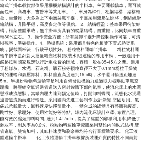
輸式半掛車載貨部位采用柵欄結構設計的半掛車。主要運載轎車，還可載
面包車、商務車、吉普車等乘用車。 1、車身為桿件、柜架結構，結構輕
盈，重量輕，大多為上下兩層裝載平臺，平臺采用液壓缸開將，鋼絲繩滑
輪結構，升降平穩，高度多定位等優點。 2、結構輕盈：整車采用衍架結
構，框架整體承載，無半掛車所具有的縱梁結構，自重輕，比同類車自重
輕30%左右。 3、操作安全方便：所有裝卸平臺升降控制操作可靠，可清
晰觀察，準確操作。4、懸掛系統：采用獨具特色的板簧下置式懸架系
統，變截面板簧，行駛平順性好。 粉粒物料運輸半掛車 粉粒物料運
輸半掛車是針對大批量粉塵物料(散裝水泥)運輸的專用車輛，一般適用于
嚴格按照國家規定執行計重收費的區域，容積一般在35-45方之間。適用
于粉煤灰、水泥、石灰粉、礦石粉等顆粒直徑不大于0.1mm粉粒干燥物
料的運輸和氣壓卸料，卸料垂直高度達到15m時，水平還可輸送距離達
5m。半掛粉粒物料運輸車是利用自備發動機動力通過取力器驅動車載空
壓機，將壓縮空氣通過管道送入密封罐體下部的氣室，使流化床上的水泥
懸浮成流態狀，當罐內壓力達到額定值時，打開卸料蝶閥，流態化水泥通
過管道流動而進行輸送。采用國內先進工藝制作,設計新穎,堅固耐用。氣
袋式承載量大，卸料速度快殘留量小。一體合成的罐體具有整體強度高、
剛性好、承壓好、使用性能好等特點。罐內流化床設計科學, 布置合理,
能有效的縮短卸料時間, 達到1.4T/min，提高了罐體的容積利用率,降低了
剩灰率，剩灰率為0.2%。粉粒物料運輸車罐體采用雙錐內傾臥式結構,雙
管進氣、雙筒加料，其卸料速度和剩余率均符合行業標準要求。 化工液
體運輸半掛車 化工液體運輸半掛車根據所裝運介質的特性不同而對