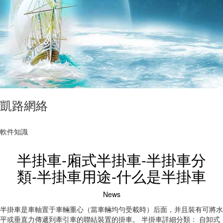
凱路網絡
軟件知識
半掛車-廂式半掛車-半掛車分
類-半掛車用途-什么是半掛車
News
半掛車是車軸置于車輛重心（當車輛均勻受載時）后面，并且裝有可將水
平或垂直力傳遞到牽引車的聯結裝置的掛車。 半掛車詳細分類： 自卸式