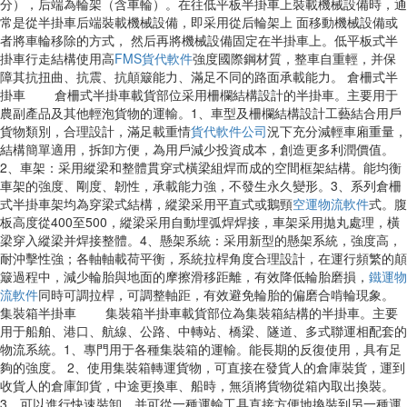
分），后端為輪架（含車輪）。在往低平板半掛車上裝載機械設備時，通
常是從半掛車后端裝載機械設備，即采用從后輪架上 面移動機械設備或
者將車輪移除的方式， 然后再將機械設備固定在半掛車上。低平板式半
掛車行走結構使用高
FMS貨代軟件
強度國際鋼材質，整車自重輕，并保
障其抗扭曲、抗震、抗顛簸能力、滿足不同的路面承載能力。 倉柵式半
掛車 倉柵式半掛車載貨部位采用柵欄結構設計的半掛車。主要用于
農副產品及其他輕泡貨物的運輸。1、車型及柵欄結構設計工藝結合用戶
貨物類別，合理設計，滿足載重情
貨代軟件公司
況下充分減輕車廂重量，
結構簡單適用，拆卸方便，為用戶減少投資成本，創造更多利潤價值。
2、車架：采用縱梁和整體貫穿式橫梁組焊而成的空間框架結構。能均衡
車架的強度、剛度、韌性，承載能力強，不發生永久變形。3、系列倉柵
式半掛車架均為穿梁式結構，縱梁采用平直式或鵝頸
空運物流軟件
式。腹
板高度從400至500，縱梁采用自動埋弧焊焊接，車架采用拋丸處理，橫
梁穿入縱梁并焊接整體。4、懸架系統：采用新型的懸架系統，強度高，
耐沖擊性強；各軸軸載荷平衡，系統拉桿角度合理設計，在運行頻繁的顛
簸過程中，減少輪胎與地面的摩擦滑移距離，有效降低輪胎磨損，
鐵運物
流軟件
同時可調拉桿，可調整軸距，有效避免輪胎的偏磨合啃輪現象。
集裝箱半掛車 集裝箱半掛車載貨部位為集裝箱結構的半掛車。主要
用于船舶、港口、航線、公路、中轉站、橋梁、隧道、多式聯運相配套的
物流系統。1、專門用于各種集裝箱的運輸。能長期的反復使用，具有足
夠的強度。 2、使用集裝箱轉運貨物，可直接在發貨人的倉庫裝貨，運到
收貨人的倉庫卸貨，中途更換車、船時，無須將貨物從箱內取出換裝。
3、可以進行快速裝卸，并可從一種運輸工具直接方便地換裝到另一種運