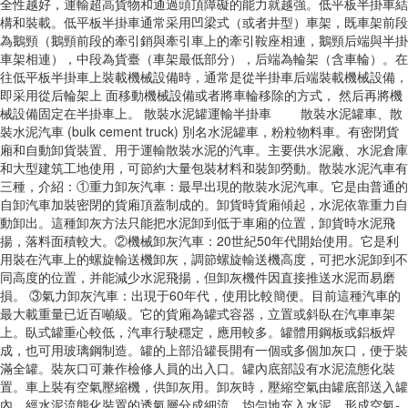
全性越好，運輸超高貨物和通過頭頂障礙的能力就越強。低平板半掛車結
構和裝載。低平板半掛車通常采用凹梁式（或者井型）車架，既車架前段
為鵝頸（鵝頸前段的牽引銷與牽引車上的牽引鞍座相連，鵝頸后端與半掛
車架相連），中段為貨臺（車架最低部分），后端為輪架（含車輪）。在
往低平板半掛車上裝載機械設備時，通常是從半掛車后端裝載機械設備，
即采用從后輪架上 面移動機械設備或者將車輪移除的方式， 然后再將機
械設備固定在半掛車上。 散裝水泥罐運輸半掛車 散裝水泥罐車、散
裝水泥汽車 (bulk cement truck) 別名水泥罐車，粉粒物料車。有密閉貨
廂和自動卸貨裝置、用于運輸散裝水泥的汽車。主要供水泥廠、水泥倉庫
和大型建筑工地使用，可節約大量包裝材料和裝卸勞動。散裝水泥汽車有
三種，介紹：①重力卸灰汽車：最早出現的散裝水泥汽車。它是由普通的
自卸汽車加裝密閉的貨廂頂蓋制成的。卸貨時貨廂傾起，水泥依靠重力自
動卸出。這種卸灰方法只能把水泥卸到低于車廂的位置，卸貨時水泥飛
揚，落料面積較大。②機械卸灰汽車：20世紀50年代開始使用。它是利
用裝在汽車上的螺旋輸送機卸灰，調節螺旋輸送機高度，可把水泥卸到不
同高度的位置，并能減少水泥飛揚，但卸灰機件因直接推送水泥而易磨
損。 ③氣力卸灰汽車：出現于60年代，使用比較簡便。目前這種汽車的
最大載重量已近百噸級。它的貨廂為罐式容器，立置或斜臥在汽車車架
上。臥式罐重心較低，汽車行駛穩定，應用較多。罐體用鋼板或鋁板焊
成，也可用玻璃鋼制造。罐的上部沿罐長開有一個或多個加灰口，便于裝
滿全罐。裝灰口可兼作檢修人員的出入口。罐內底部設有水泥流態化裝
置。車上裝有空氣壓縮機，供卸灰用。卸灰時，壓縮空氣由罐底部送入罐
內，經水泥流態化裝置的透氣層分成細流，均勻地充入水泥，形成空氣-