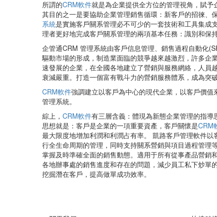
所謂的
CRM軟件
就是為企業提供全方位的管理視角，賦予
其目的之一是要協助企業管理銷售循環：新客戶的招徠、
系統
是實施客戶關系管理必不可少的一套技術和工具集成支
理者更好地完成客戶關系管理的兩項基本任務：識別和保
企管通CRM 管理系統由客戶信息管理、銷售過程自動化(SFA
驅動市場的形成，制造業面臨的競爭越來越激烈，許多企業
速發展的企業，在全國各地建立了營銷與服務網絡，人員
衰減嚴重。打造一個富有戰斗力的營銷服務體系，成為突
CRM軟件
強調建立以客戶為中心的現代企業，以客戶價值來
管理系統。
綜上，
CRM軟件
有三層含義：體現為新態企業管理的指導
思想就是：客戶是企業的一項重要資產，客戶關懷是
CRM
最大限度地增加利潤和利潤占有率。 凱路客戶管理軟件以
行全生命周期的管理，同時支持關系營銷與項目過程管理
掌握及時準確全面的銷售動態。適用于所有從事產品營銷和
各地辦事處的銷售進度和存在的問題，減少員工私下炒單
挖掘潛在客戶，提高做單成功效率。