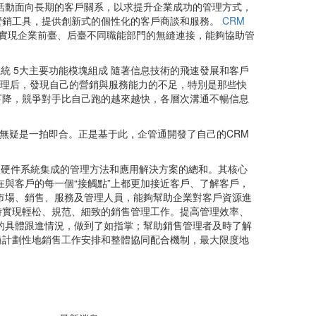
活動面向長期的客戶關系，以求提升企業成功的管理方式，
營銷工具，提供創新式的個性化的客戶商談和服務。
CRM
能實現企業前臺、后臺不同職能部門的無縫連接，能夠協助管
A )系統 5大主要功能模塊組成 隨著信息技術的飛速發展和客戶
管理后，發現自己的營銷與服務能力的不足，特別是那些快
下降，競爭對手比自己跑的越來越快，各層次溝通不暢信息
業無疑是一拍即合。正是基于此，企管通開發了自己的CRM
軟硬件系統集成的管理方法和應用解決方案的總和。其核心
與客戶的每一個“接觸點”上都更加接近客戶、了解客戶，
市場、銷售、服務及管理人員，能夠幫助企業對客戶資源進
時實現輕松、規范、細致的銷售管理工作。提高管理效率、
的具體跟進情況，做到了如指掌；幫助銷售管理者及時了解
過計劃性地銷售工作安排和整體協同配合機制，最大限度地