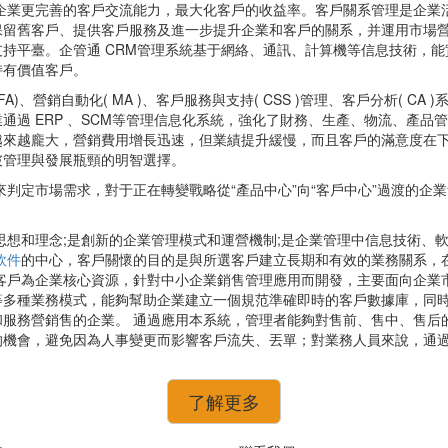
企業更完善的客戶交流能力，最大化客戶的收益率。客戶關系管理是企業
保留舊客戶、提供客戶服務及進一步提升企業和客戶的關系，并運用市場
持平臺。企管通 CRM管理系統基于網絡、通訊、計算機等信息技術，
持有價值客戶。
)、營銷自動化( MA )、客戶服務與支持( CSS )管理、客戶分析( C
通過 ERP 、SCM等管理信息化系統，強化了財務、生產、物流、產品
越來越龐大，營銷費用增長迅速，但業績提升緩慢，而且客戶的滿意度在
破管理與發展瓶頸的明智選擇。
判定市場需求，對于正在轉變戰略從“產品中心”向“客戶中心”過渡的企
思想和理念;是創新的企業管理模式和運營機制;是企業管理中信息技術、
軟件
的中心，客戶關懷的目的是與所選客戶建立長期和有效的業務關系，在
客戶為企業核心資源，針對中小企業銷售管理應用而開發，主要面向企業
等多種業務模式，能夠幫助企業建立一個規范準確即時的客戶數據庫，同
服務營銷售的企業。 通過應用本系統，管理者能夠對售前、售中、售后
的機會，避免因為人事變更而影響客戶流失、丟單；對業務人員來說，通
了解更多