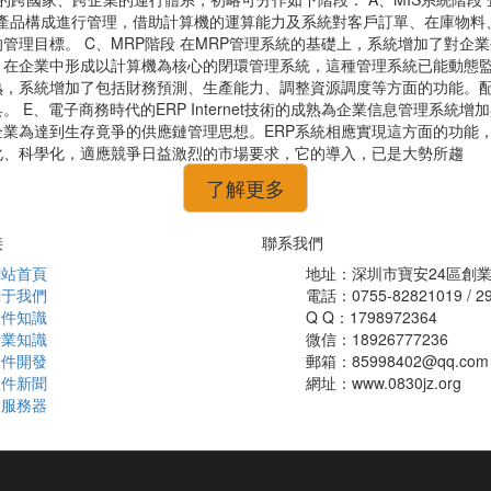
統對產品構成進行管理，借助計算機的運算能力及系統對客戶訂單、在庫物
管理目標。 C、MRP階段 在MRP管理系統的基礎上，系統增加了對企
在企業中形成以計算機為核心的閉環管理系統，這種管理系統已能動態監察
，系統增加了包括財務預測、生產能力、調整資源調度等方面的功能。配
E、電子商務時代的ERP Internet技術的成熟為企業信息管理系
業為達到生存竟爭的供應鏈管理思想。ERP系統相應實現這方面的功能
化、科學化，適應競爭日益激烈的市場要求，它的導入，已是大勢所趨
了解更多
接
聯系我們
網站首頁
地址：深圳市寶安24區創業
關于我們
電話：0755-82821019 / 2
軟件知識
Q Q：1798972364
行業知識
微信：18926777236
軟件開發
郵箱：85998402@qq.com
軟件新聞
網址：www.0830jz.org
云服務器