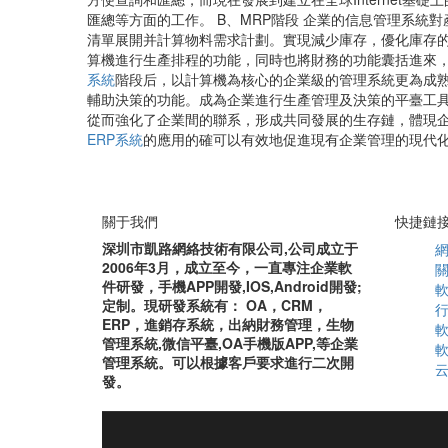
匯總等方面的工作。 B、MRP階段 企業的信息管理系
清單展開并計算物料需求計劃。實現減少庫存，優化庫存的
算機進行生產排程的功能，同時也將財務的功能囊括進來，
系統
階段后，以計算機為核心的企業級的管理系統更為成熟
輔助決策的功能。成為企業進行生產管理及決策的平臺工具。 
從而強化了企業間的聯系，形成共同發展的生存鏈，體現企
ERP系統
的應用的確可以有效地促進現有企業管理的現代
關于我們
快捷鏈
深圳市凱路網絡技術有限公司,公司成立于
2006年3月，成立至今，一直專注企業軟
件研發，手機APP開發,IOS,Android開發;
定制。現研發系統有： OA，CRM，
ERP，進銷存系統，出納財務管理，生物
管理系統,微信平臺,OA手機版APP,等企業
管理系統。可以根據客戶要求進行二次開
發。