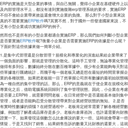
ERP的實施是大型企業的事情，與自己無關，覺得小企業在基礎硬件上以
及內部管理水平上，都沒有達到實施復雜erp管理系統的要求，實施ERP
不但不會給企業帶來效益還會增大企業的負擔。 那么對于小型企業來說
真的不需要實施
ERP軟件
嗎?其實不然，對于國外一些發達國家來說，不
乏有小型企業成功實施ERP的例子。
然而也不是所有的小型企業都適合實施ERP，那么我們如何判斷小型企業
是否要實施
ERP軟件
呢?衡量小企業是否需要實施ERP的依據是什么呢？
下面針對這些依據來做一簡單介紹。
1.是集中式管理還是分散管理？規模化和專業化的演進結果給企業帶來了
一個負面的影響，那就是管理的分散化。這時手工管理，無論專業化管理
做得有多到位，數據始終分散在數百種單據中。很少有企業能夠每天對這
些單據進行匯總統計，而幾乎每一個老板又總是想在最短的時間里掌握企
業的各種狀態。如果把老板能一目了然掌握公司所有數據的最初始狀態稱
為一種自然的集中管理的話。那么，ERP的意義就在于使企業在規模化和
專業化之后，借助電腦系統回歸到了集中管理狀態。因此，小企業在考慮
是否要上ERP時，就需要問問老板，在日常經營中是否還能基本做到集中
管理，或者是否能夠忍受分散管理帶來對企業經營狀態的無知。 2.是否
有實時性數據的煩惱？在經營過程中，老板肯定經常需要了解各種經營數
據。例如想了解產成品庫存是多少。老板向倉庫咨詢，也許還需要向財務
證實一下。如果發現這個數怎么比倉庫說的要大一些。這時就會帶著一些
懷疑，于是又找到了銷售，結果銷售告訴的數量又比財務的還要大，這就