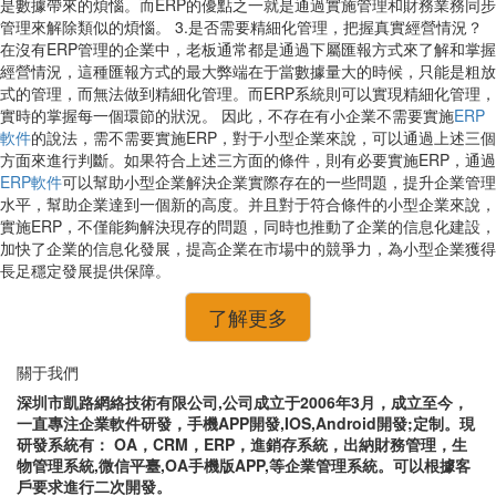
是數據帶來的煩惱。而ERP的優點之一就是通過實施管理和財務業務同步
管理來解除類似的煩惱。 3.是否需要精細化管理，把握真實經營情況？
在沒有ERP管理的企業中，老板通常都是通過下屬匯報方式來了解和掌握
經營情況，這種匯報方式的最大弊端在于當數據量大的時候，只能是粗放
式的管理，而無法做到精細化管理。而ERP系統則可以實現精細化管理，
實時的掌握每一個環節的狀況。 因此，不存在有小企業不需要實施
ERP
軟件
的說法，需不需要實施ERP，對于小型企業來說，可以通過上述三個
方面來進行判斷。如果符合上述三方面的條件，則有必要實施ERP，通過
ERP軟件
可以幫助小型企業解決企業實際存在的一些問題，提升企業管理
水平，幫助企業達到一個新的高度。并且對于符合條件的小型企業來說，
實施ERP，不僅能夠解決現存的問題，同時也推動了企業的信息化建設，
加快了企業的信息化發展，提高企業在市場中的競爭力，為小型企業獲得
長足穩定發展提供保障。
了解更多
關于我們
深圳市凱路網絡技術有限公司,公司成立于2006年3月，成立至今，
一直專注企業軟件研發，手機APP開發,IOS,Android開發;定制。現
研發系統有： OA，CRM，ERP，進銷存系統，出納財務管理，生
物管理系統,微信平臺,OA手機版APP,等企業管理系統。可以根據客
戶要求進行二次開發。