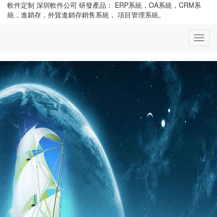
軟件定制 深圳軟件公司 研發產品： ERP系統，OA系統，CRM系
統，進銷存，外貿進銷存銷售系統， 項目管理系統。