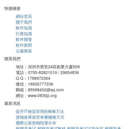
快捷鏈接
網站首頁
關于我們
軟件知識
行業知識
軟件開發
軟件新聞
云服務器
聯系我們
地址：深圳市寶安24區創業大廈509
電話：0755-82821019 / 29654839
Q Q：1798972364
微信：18926777236
郵箱：85998402@qq.com
網址：www.0830jz.org
最新消息
提升IT物流管理的兩種方法
貨物倉庫保管有哪幾種方式
國際公路貨物陸運分布
報關員考試-報關員考試教材-報關員考試試題內容-報關員考